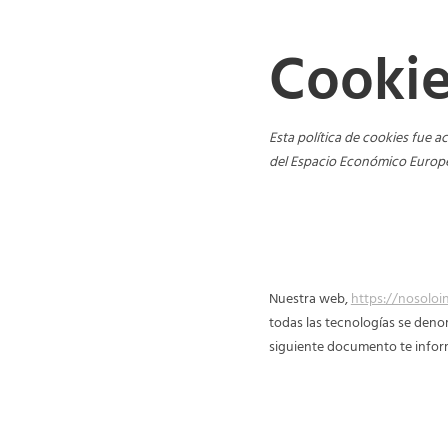
Cooki
Esta política de cookies fue a
del Espacio Económico Europe
1. Introducción
Nuestra web,
https://nosoloi
todas las tecnologías se deno
siguiente documento te infor
2. ¿Qué son las co