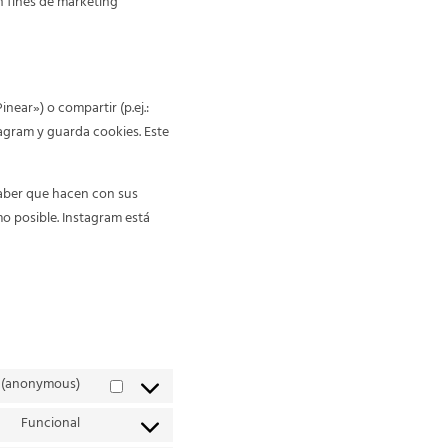
n fines de marketing
ear») o compartir (p.ej.:
agram y guarda cookies. Este
saber que hacen con sus
o posible. Instagram está
s (anonymous)
Funcional