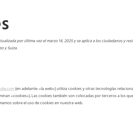
es
ctualizada por última vez el marzo 14, 2025 y se aplica a los ciudadanos y r
o y Suiza.
ndie.com
(en adelante: «la web») utiliza cookies y otras tecnologías relaci
minan «cookies»). Las cookies también son colocadas por terceros a los qu
mamos sobre el uso de cookies en nuestra web.
okies?