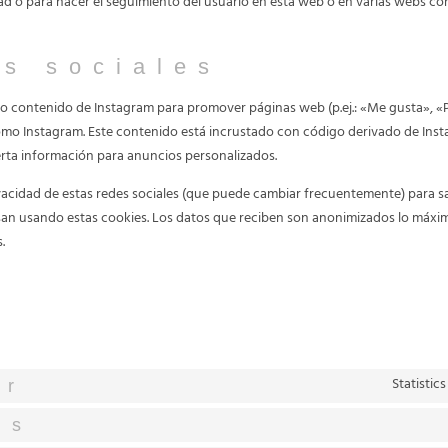
ad o para hacer el seguimiento del usuario en esta web o en varias webs co
s sociales
 contenido de Instagram para promover páginas web (p.ej.: «Me gusta», «Pin
como Instagram. Este contenido está incrustado con código derivado de Inst
rta información para anuncios personalizados.
privacidad de estas redes sociales (que puede cambiar frecuentemente) para 
an usando estas cookies. Los datos que reciben son anonimizados lo máxim
.
Statistic
or
ss