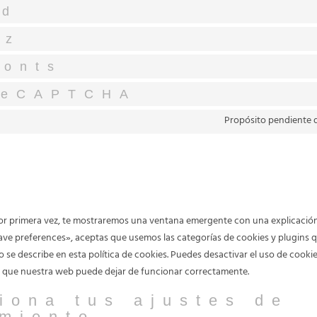
ed
nz
Fonts
reCAPTCHA
Propósito pendiente d
or primera vez, te mostraremos una ventana emergente con una explicación 
ve preferences», aceptas que usemos las categorías de cookies y plugins q
 se describe en esta política de cookies. Puedes desactivar el uso de cooki
a que nuestra web puede dejar de funcionar correctamente.
iona tus ajustes de
imiento