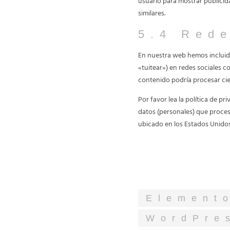
usuario para mostrar publicid
similares.
5.4 Rede
En nuestra web hemos incluido
«tuitear») en redes sociales 
contenido podría procesar cie
Por favor lea la política de 
datos (personales) que proces
ubicado en los Estados Unidos
6. Cookies usadas
Element
WordPre