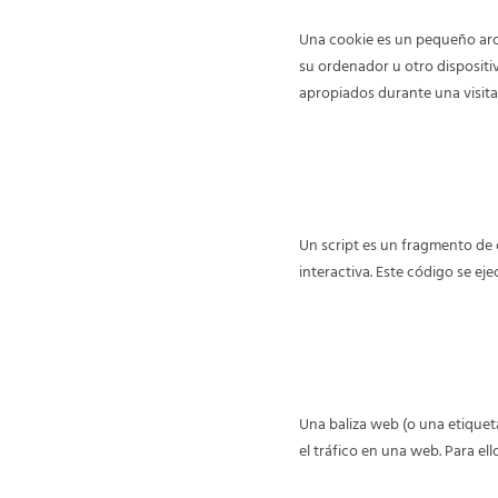
Una cookie es un pequeño arc
su ordenador u otro dispositi
apropiados durante una visita
3. ¿Qué son los scr
Un script es un fragmento de
interactiva. Este código se eje
4. ¿Qué es una bal
Una baliza web (o una etiqueta
el tráfico en una web. Para el