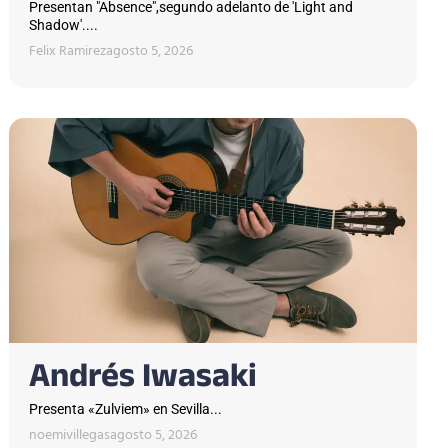
Presentan "Absence",segundo adelanto de 'Light and
Shadow'....
Felix Ramirez
agosto 5, 2026
Andrés Iwasaki
Presenta «Zulviem» en Sevilla...
noemivillegas
agosto 5, 2026