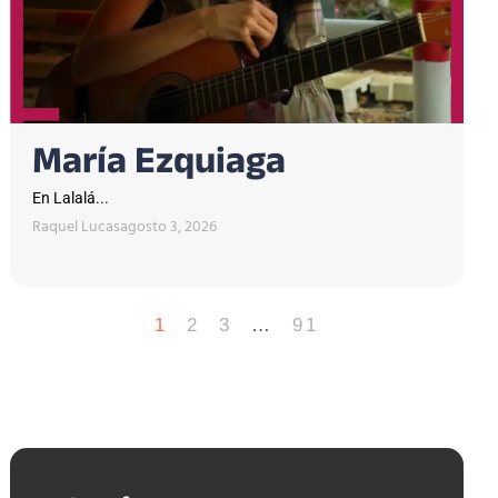
María Ezquiaga
En Lalalá...
Raquel Lucas
agosto 3, 2026
1
2
3
…
91