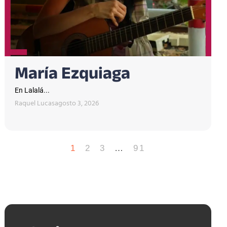
María Ezquiaga
En Lalalá...
Raquel Lucas
agosto 3, 2026
1
2
3
…
91