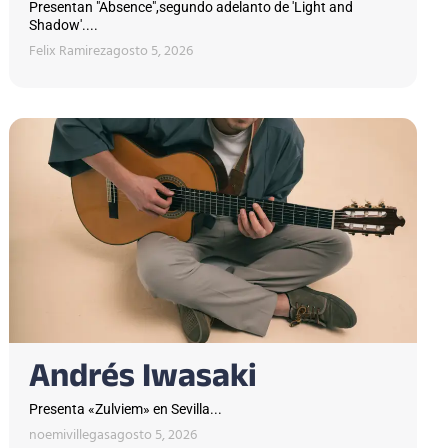
Presentan "Absence",segundo adelanto de 'Light and
Shadow'....
Felix Ramirez
agosto 5, 2026
Andrés Iwasaki
Presenta «Zulviem» en Sevilla...
noemivillegas
agosto 5, 2026