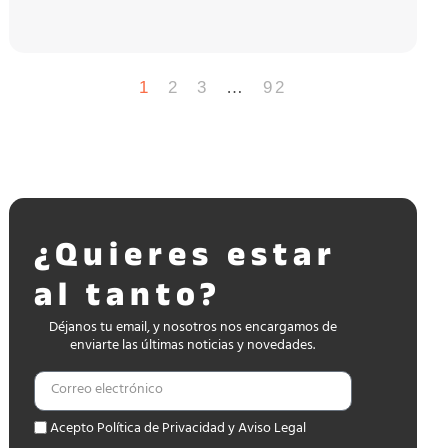
1
2
3
…
92
¿Quieres estar
al tanto?
Déjanos tu email, y nosotros nos encargamos de
enviarte las últimas noticias y novedades.
Acepto Política de Privacidad y Aviso Legal