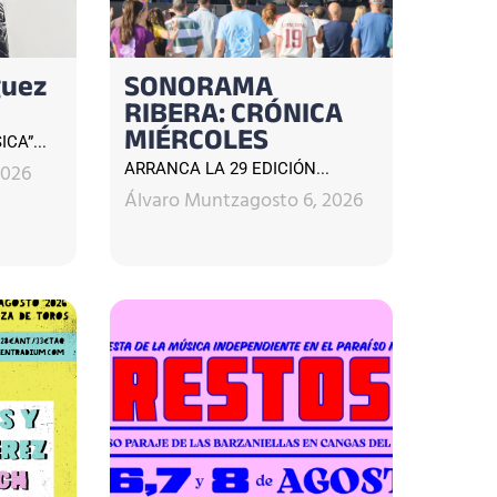
guez
SONORAMA
RIBERA: CRÓNICA
MIÉRCOLES
CA”...
2026
ARRANCA LA 29 EDICIÓN...
Álvaro Muntz
agosto 6, 2026