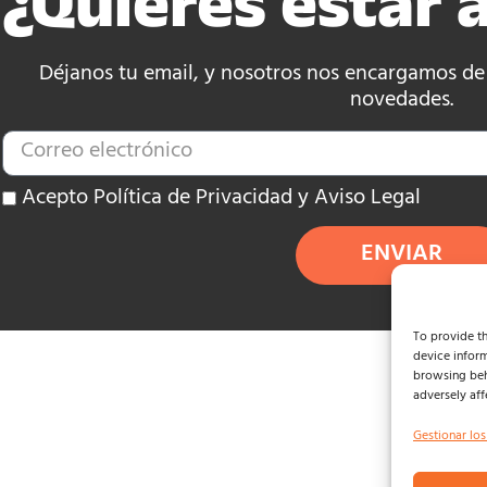
¿Quieres estar a
Déjanos tu email, y nosotros nos encargamos de e
novedades.
Acepto Política de Privacidad y Aviso Legal
ENVIAR
To provide th
device inform
browsing beh
adversely aff
Gestionar los