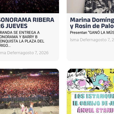
SONORAMA RIBERA
Marina Domín
26 JUEVES
y Rosin de Palo
RANDA SE ENTREGA A
Presentan “GANÓ LA MÚSI
ONORAMA Y BARRY B
Isma Defern
agosto 7, 
ONQUISTA LA PLAZA DEL
RIGO...
sma Defern
agosto 7, 2026