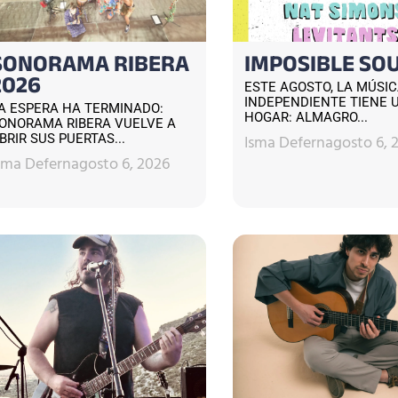
SONORAMA RIBERA
IMPOSIBLE SO
2026
ESTE AGOSTO, LA MÚSI
INDEPENDIENTE TIENE 
A ESPERA HA TERMINADO:
HOGAR: ALMAGRO...
ONORAMA RIBERA VUELVE A
Isma Defern
agosto 6, 
BRIR SUS PUERTAS...
sma Defern
agosto 6, 2026