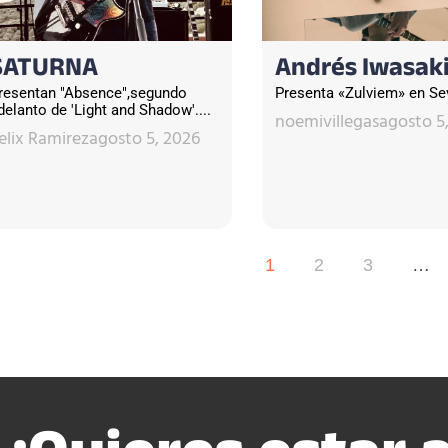
SATURNA
Andrés Iwasak
resentan "Absence",segundo
Presenta «Zulviem» en Sevi
delanto de 'Light and Shadow'....
noemivillegas
agosto 5
elix Ramirez
agosto 5, 2026
1
2
3
…