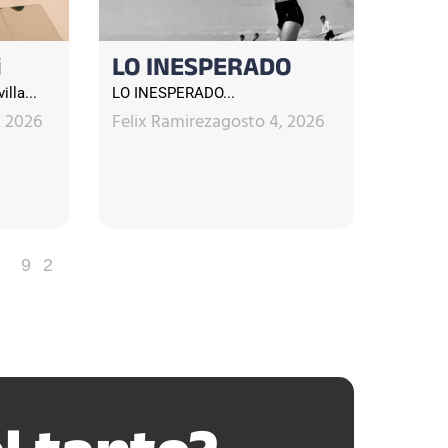
i
LO INESPERADO
lla...
LO INESPERADO...
, 2026
Felix Ramirez
agosto 4, 2026
92