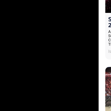
A
S
C
T
I