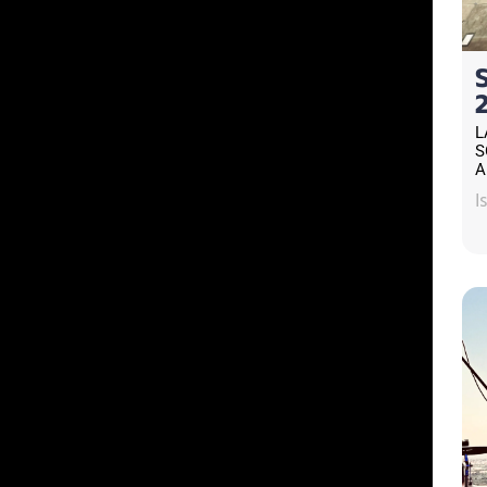
L
S
A
I