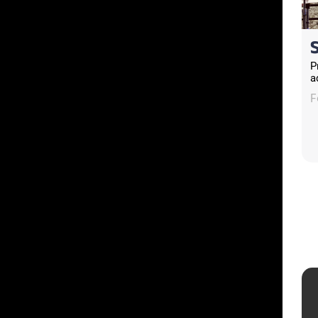
P
a
F