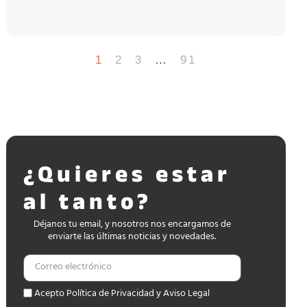
1
2
3
…
91
¿Quieres estar
al tanto?
Déjanos tu email, y nosotros nos encargamos de
enviarte las últimas noticias y novedades.
Acepto Política de Privacidad y Aviso Legal