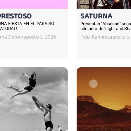
PRESTOSO
SATURNA
UNA FIESTA EN EL PARAÍSO
Presentan "Absence",seg
ATURAL!...
adelanto de 'Light and Sha
sma Defern
agosto 5, 2026
Felix Ramirez
agosto 5,