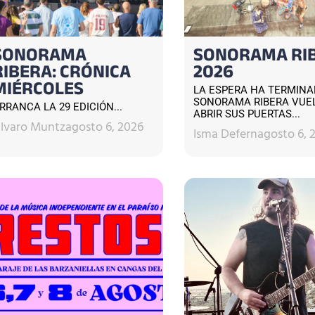
SONORAMA
SONORAMA RI
RIBERA: CRÓNICA
2026
MIÉRCOLES
LA ESPERA HA TERMINA
SONORAMA RIBERA VUE
RRANCA LA 29 EDICIÓN...
ABRIR SUS PUERTAS...
lvaro Muntz
agosto 6, 2026
Isma Defern
agosto 6, 