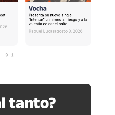
Vocha
eat.
Presenta su nuevo single
“Intentar” un himno al riesgo y a la
valentía de dar el salto...
2026
Raquel Lucas
agosto 3, 2026
91
l tanto?