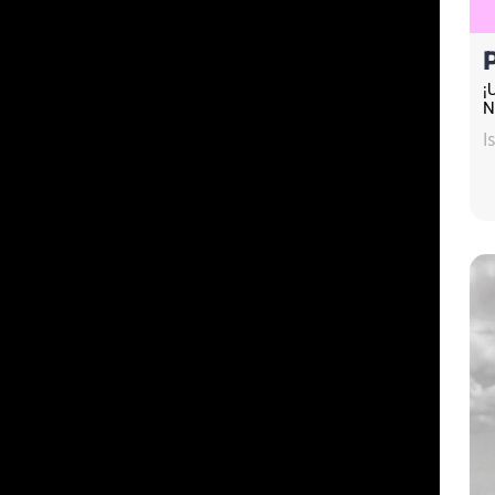
¡
N
I