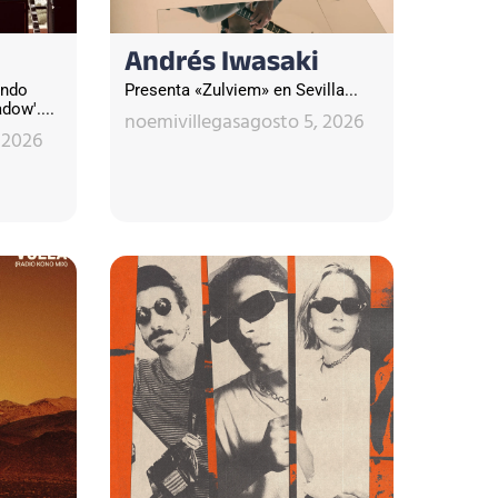
Andrés Iwasaki
undo
Presenta «Zulviem» en Sevilla...
dow'....
noemivillegas
agosto 5, 2026
 2026