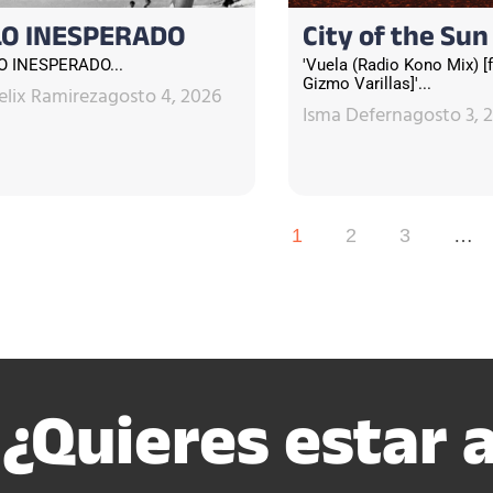
LO INESPERADO
City of the Sun
O INESPERADO...
'Vuela (Radio Kono Mix) [f
Gizmo Varillas]'...
elix Ramirez
agosto 4, 2026
Isma Defern
agosto 3, 
1
2
3
…
¿Quieres estar a