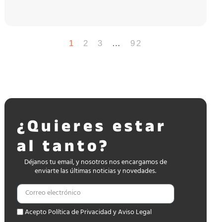
1
2
3
…
92
¿Quieres estar
al tanto?
Déjanos tu email, y nosotros nos encargamos de
enviarte las últimas noticias y novedades.
Acepto Política de Privacidad y Aviso Legal