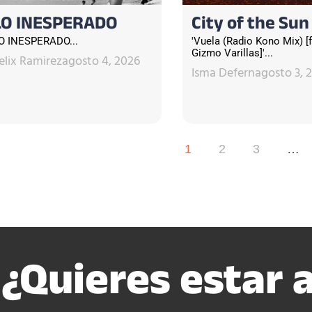
LO INESPERADO
City of the Sun
O INESPERADO...
'Vuela (Radio Kono Mix) [f
Gizmo Varillas]'...
elix Ramirez
agosto 4, 2026
Isma Defern
agosto 3, 
1
2
3
…
¿Quieres estar a