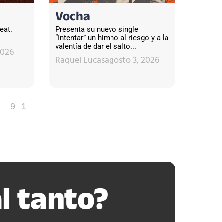
Vocha
eat.
Presenta su nuevo single
“Intentar” un himno al riesgo y a la
valentía de dar el salto...
2026
Raquel Lucas
agosto 3, 2026
91
l tanto?