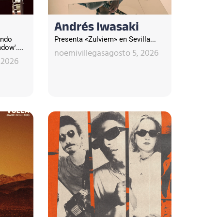
Andrés Iwasaki
undo
Presenta «Zulviem» en Sevilla...
dow'....
noemivillegas
agosto 5, 2026
 2026