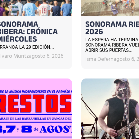
SONORAMA
SONORAMA RI
RIBERA: CRÓNICA
2026
MIÉRCOLES
LA ESPERA HA TERMINA
SONORAMA RIBERA VUE
RRANCA LA 29 EDICIÓN...
ABRIR SUS PUERTAS...
lvaro Muntz
agosto 6, 2026
Isma Defern
agosto 6, 