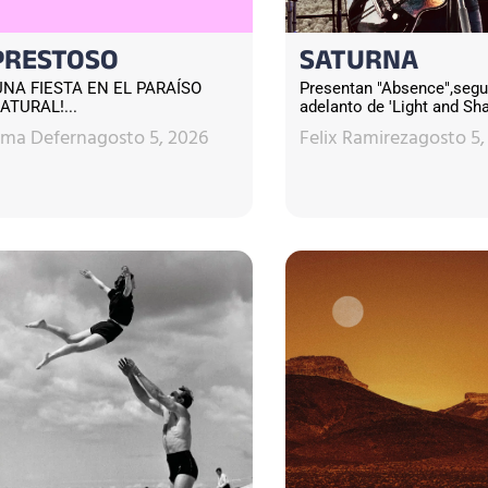
PRESTOSO
SATURNA
UNA FIESTA EN EL PARAÍSO
Presentan "Absence",seg
ATURAL!...
adelanto de 'Light and Sha
sma Defern
agosto 5, 2026
Felix Ramirez
agosto 5,