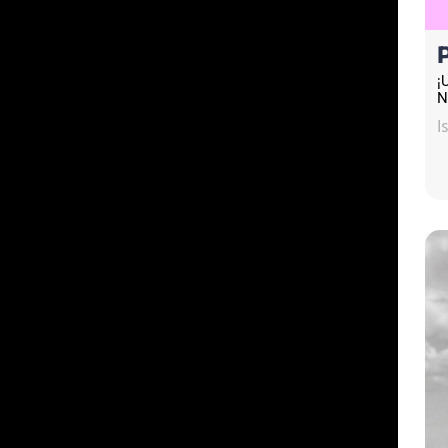
¡
N
I