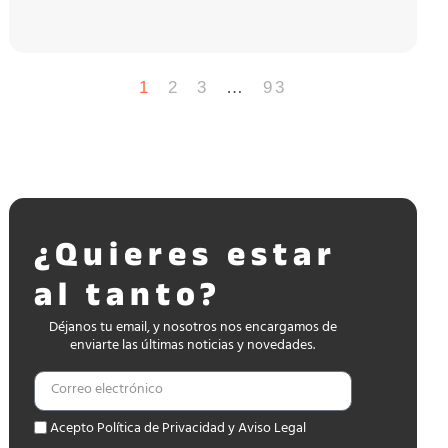
1
2
3
…
93
¿Quieres estar
al tanto?
Déjanos tu email, y nosotros nos encargamos de
enviarte las últimas noticias y novedades.
Acepto Política de Privacidad y Aviso Legal