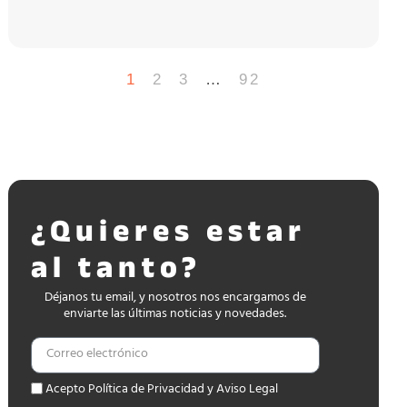
1
2
3
…
92
¿Quieres estar
al tanto?
Déjanos tu email, y nosotros nos encargamos de
enviarte las últimas noticias y novedades.
Acepto Política de Privacidad y Aviso Legal