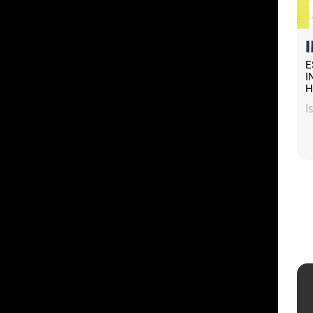
E
I
H
I