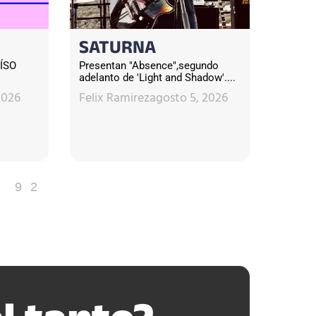
SATURNA
ÍSO
Presentan "Absence",segundo
adelanto de 'Light and Shadow'....
2026
Felix Ramirez
agosto 5, 2026
92