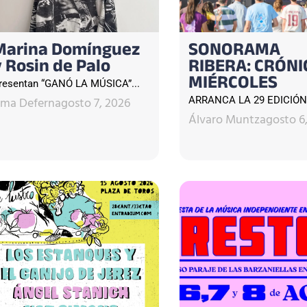
Marina Domínguez
SONORAMA
y Rosin de Palo
RIBERA: CRÓNI
MIÉRCOLES
resentan “GANÓ LA MÚSICA”...
sma Defern
agosto 7, 2026
ARRANCA LA 29 EDICIÓN.
Álvaro Muntz
agosto 6