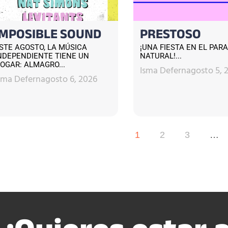
IMPOSIBLE SOUND
PRESTOSO
STE AGOSTO, LA MÚSICA
¡UNA FIESTA EN EL PARA
NDEPENDIENTE TIENE UN
NATURAL!...
OGAR: ALMAGRO...
Isma Defern
agosto 5, 
sma Defern
agosto 6, 2026
1
2
3
…