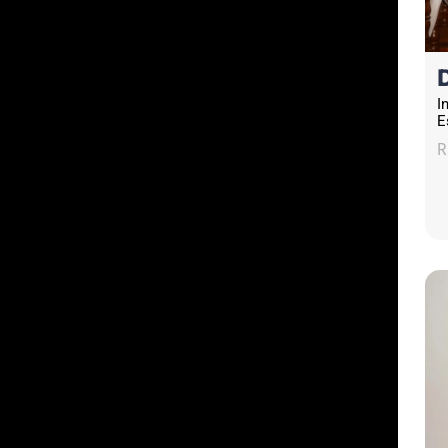
I
E
R