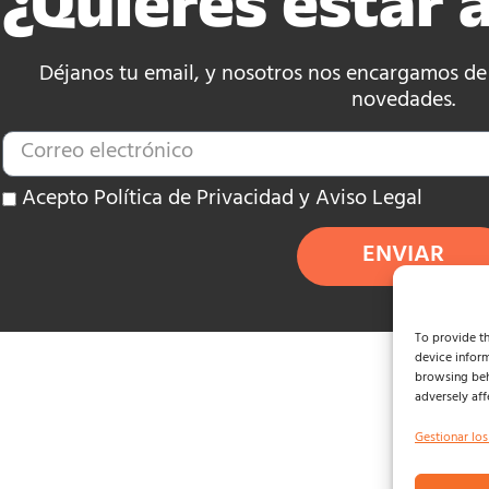
¿Quieres estar a
Déjanos tu email, y nosotros nos encargamos de e
novedades.
Acepto Política de Privacidad y Aviso Legal
ENVIAR
To provide th
device inform
browsing beh
adversely aff
Gestionar los