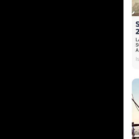
L
S
A
I