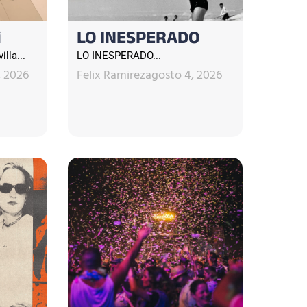
i
LO INESPERADO
lla...
LO INESPERADO...
, 2026
Felix Ramirez
agosto 4, 2026