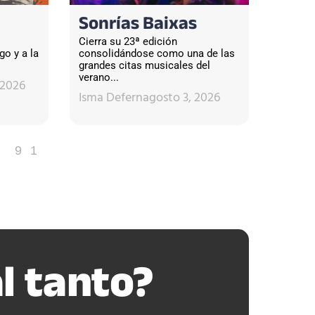
Sonrías Baixas
Cierra su 23ª edición
go y a la
consolidándose como una de las
grandes citas musicales del
verano...
 2026
Isma Defern
agosto 3, 2026
91
l tanto?