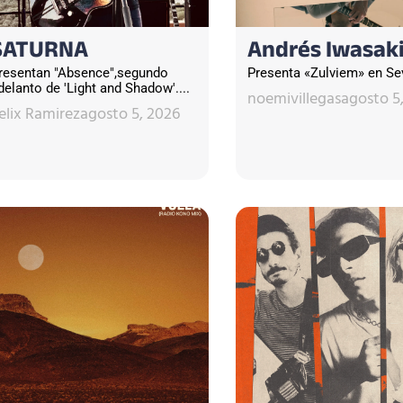
SATURNA
Andrés Iwasak
resentan "Absence",segundo
Presenta «Zulviem» en Sevi
delanto de 'Light and Shadow'....
noemivillegas
agosto 5
elix Ramirez
agosto 5, 2026