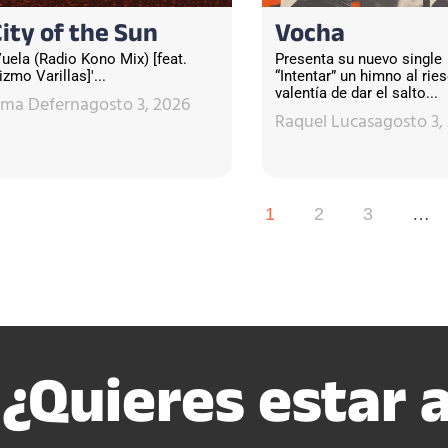
City of the Sun
Vocha
Vuela (Radio Kono Mix) [feat.
Presenta su nuevo single
izmo Varillas]'...
“Intentar” un himno al ries
valentía de dar el salto...
sma Defern
agosto 3, 2026
Raquel Lucas
agosto 3,
1
2
3
…
¿Quieres estar a