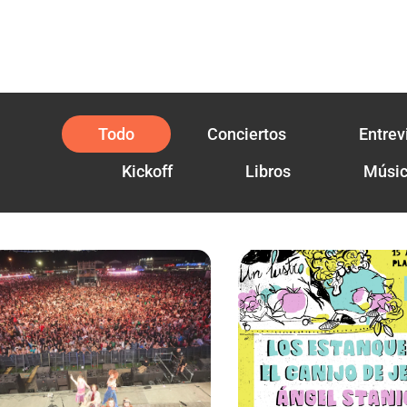
Todo
Conciertos
Entrev
Kickoff
Libros
Músi