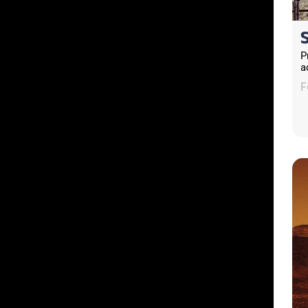
P
a
F