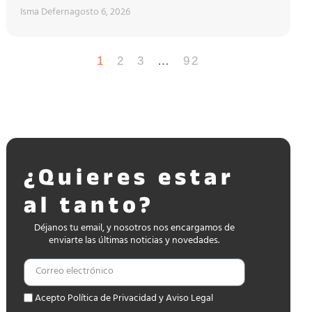
Isma Defern
agosto 6, 2026
1
2
3
…
92
¿Quieres estar
al tanto?
Déjanos tu email, y nosotros nos encargamos de
enviarte las últimas noticias y novedades.
Acepto Política de Privacidad y Aviso Legal