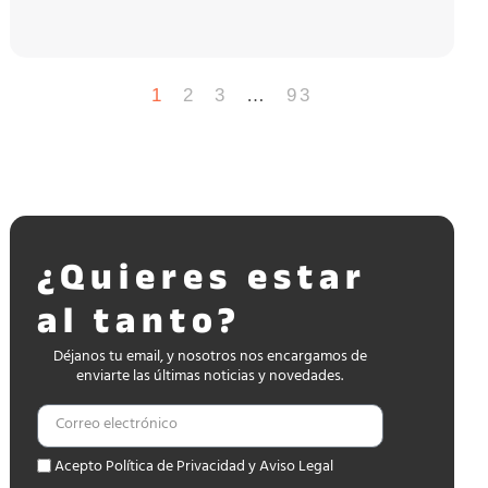
1
2
3
…
93
¿Quieres estar
al tanto?
Déjanos tu email, y nosotros nos encargamos de
enviarte las últimas noticias y novedades.
Acepto Política de Privacidad y Aviso Legal