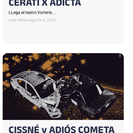
CERATI X ADICTA
LLega al teatro Vorterix....
Isma Defern
agosto 9, 2026
CISSNÉ y ADIÓS COMETA