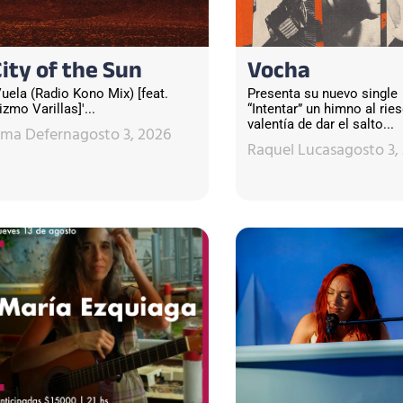
City of the Sun
Vocha
Vuela (Radio Kono Mix) [feat.
Presenta su nuevo single
izmo Varillas]'...
“Intentar” un himno al ries
valentía de dar el salto...
sma Defern
agosto 3, 2026
Raquel Lucas
agosto 3,