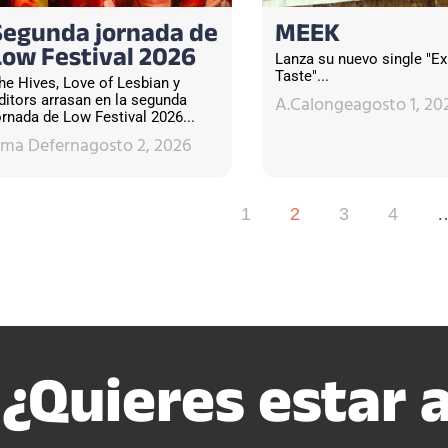
Segunda jornada de
MEEK
Low Festival 2026
Lanza su nuevo single "E
Taste"...
he Hives, Love of Lesbian y
A.Calonge
agosto 1, 20
ditors arrasan en la segunda
ornada de Low Festival 2026...
sma Defern
agosto 2, 2026
1
2
3
4
¿Quieres estar a