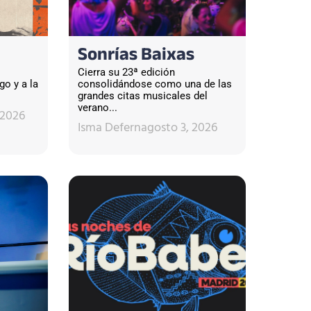
Sonrías Baixas
Cierra su 23ª edición
go y a la
consolidándose como una de las
grandes citas musicales del
verano...
 2026
Isma Defern
agosto 3, 2026