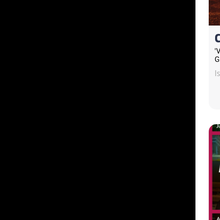
'
G
I