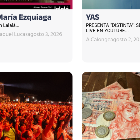
María Ezquiaga
YAS
n Lalalá...
PRESENTA “DISTINTA”: S
LIVE EN YOUTUBE...
aquel Lucas
agosto 3, 2026
A.Calonge
agosto 2, 20