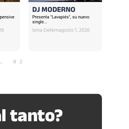
DJ MODERNO
xpensive
Presenta "Lavapiés", su nuevo
single...
26
Isma Defern
agosto 1, 2026
…
92
l tanto?