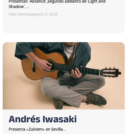
Presentan "Absence",segundo adelanto de 'Light and
Shadow'....
Felix Ramirez
agosto 5, 2026
Andrés Iwasaki
Presenta «Zulviem» en Sevilla...