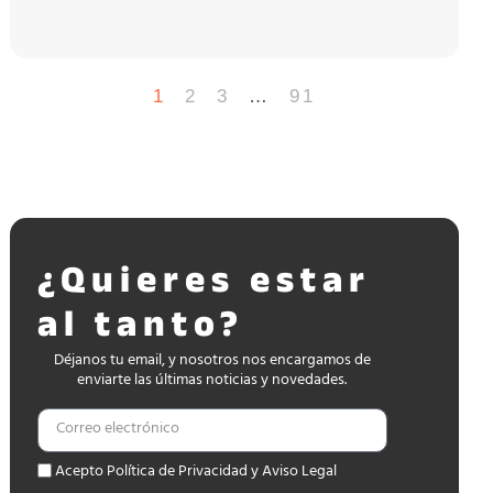
1
2
3
…
91
¿Quieres estar
al tanto?
Déjanos tu email, y nosotros nos encargamos de
enviarte las últimas noticias y novedades.
Acepto Política de Privacidad y Aviso Legal