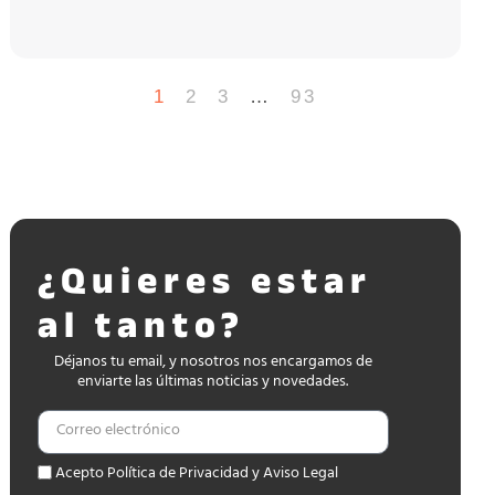
1
2
3
…
93
¿Quieres estar
al tanto?
Déjanos tu email, y nosotros nos encargamos de
enviarte las últimas noticias y novedades.
Acepto Política de Privacidad y Aviso Legal