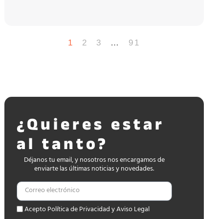
1
2
3
…
91
¿Quieres estar
al tanto?
Déjanos tu email, y nosotros nos encargamos de
enviarte las últimas noticias y novedades.
Acepto Política de Privacidad y Aviso Legal