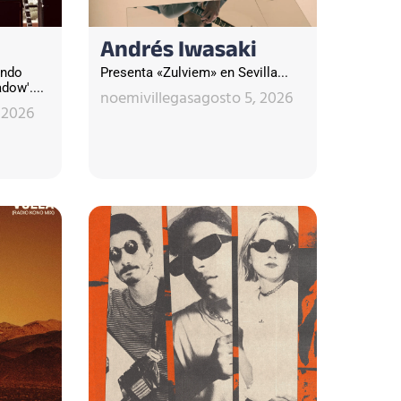
Andrés Iwasaki
undo
Presenta «Zulviem» en Sevilla...
dow'....
noemivillegas
agosto 5, 2026
 2026