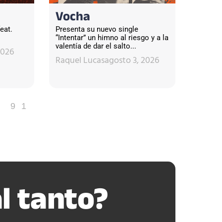
Vocha
eat.
Presenta su nuevo single
“Intentar” un himno al riesgo y a la
valentía de dar el salto...
2026
Raquel Lucas
agosto 3, 2026
91
l tanto?