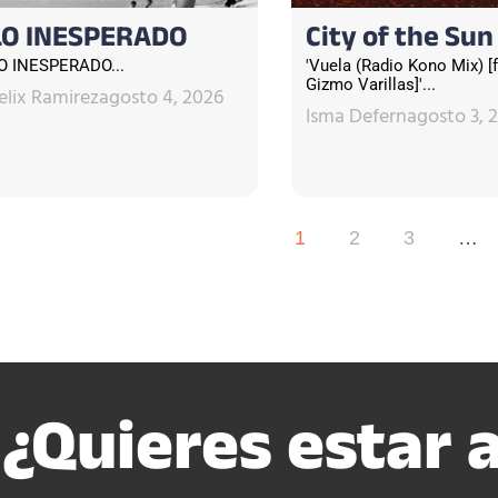
LO INESPERADO
City of the Sun
O INESPERADO...
'Vuela (Radio Kono Mix) [f
Gizmo Varillas]'...
elix Ramirez
agosto 4, 2026
Isma Defern
agosto 3, 
1
2
3
…
¿Quieres estar a