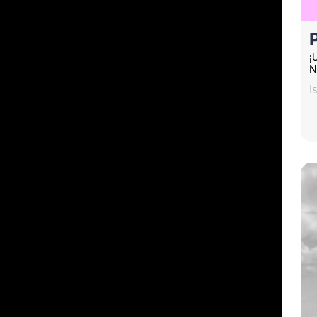
¡
N
I