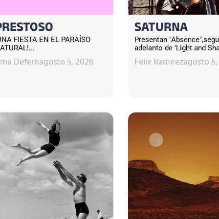
PRESTOSO
SATURNA
UNA FIESTA EN EL PARAÍSO
Presentan "Absence",seg
ATURAL!...
adelanto de 'Light and Sha
sma Defern
agosto 5, 2026
Felix Ramirez
agosto 5,