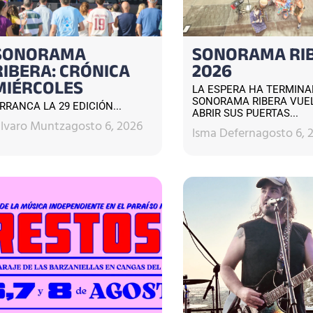
SONORAMA
SONORAMA RI
RIBERA: CRÓNICA
2026
MIÉRCOLES
LA ESPERA HA TERMINA
SONORAMA RIBERA VUE
RRANCA LA 29 EDICIÓN...
ABRIR SUS PUERTAS...
lvaro Muntz
agosto 6, 2026
Isma Defern
agosto 6, 