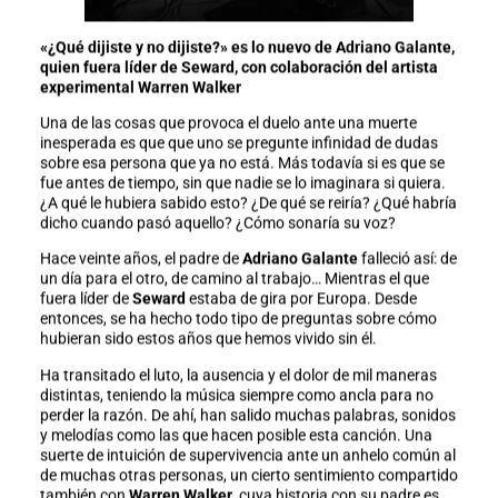
«¿Qué dijiste y no dijiste?» es lo nuevo de Adriano Galante,
quien fuera líder de Seward, con colaboración del artista
experimental Warren Walker
Una de las cosas que provoca el duelo ante una muerte
inesperada es que que uno se pregunte infinidad de dudas
sobre esa persona que ya no está. Más todavía si es que se
fue antes de tiempo, sin que nadie se lo imaginara si quiera.
¿A qué le hubiera sabido esto? ¿De qué se reiría? ¿Qué habría
dicho cuando pasó aquello? ¿Cómo sonaría su voz?
Hace veinte años, el padre de
Adriano Galante
falleció así: de
un día para el otro, de camino al trabajo… Mientras el que
fuera líder de
Seward
estaba de gira por Europa. Desde
entonces, se ha hecho todo tipo de preguntas sobre cómo
hubieran sido estos años que hemos vivido sin él.
Ha transitado el luto, la ausencia y el dolor de mil maneras
distintas, teniendo la música siempre como ancla para no
perder la razón. De ahí, han salido muchas palabras, sonidos
y melodías como las que hacen posible esta canción. Una
suerte de intuición de supervivencia ante un anhelo común al
de muchas otras personas, un cierto sentimiento compartido
también con
Warren Walker
, cuya historia con su padre es