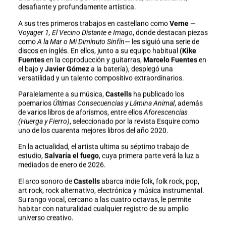
desafiante y profundamente artística.
A sus tres primeros trabajos en castellano como
Verne
—
V
oyager 1, El Vecino Distante e Imago
, donde destacan piezas
como
A la Mar o Mi Diminuto Sinfín
— les siguió una serie de
discos en inglés. En ellos, junto a su equipo habitual
(Kike
Fuentes
en la coproducción y guitarras,
Marcelo Fuentes
en
el bajo y
Javier Gómez
a la batería), desplegó una
versatilidad y un talento compositivo extraordinarios.
Paralelamente a su música,
Castells
ha publicado los
poemarios
Últimas Consecuencias y Lámina Animal
, además
de varios libros de aforismos, entre ellos
Aforescencias
(Huerga y Fierro)
, seleccionado por la revista Esquire como
uno de los cuarenta mejores libros del año 2020.
En la actualidad, el artista ultima su séptimo trabajo de
estudio,
Salvaría el fuego
, cuya primera parte verá la luz a
mediados de enero de 2026.
El arco sonoro de
Castells
abarca indie folk, folk rock, pop,
art rock, rock alternativo, electrónica y música instrumental.
Su rango vocal, cercano a las cuatro octavas, le permite
habitar con naturalidad cualquier registro de su amplio
universo creativo.