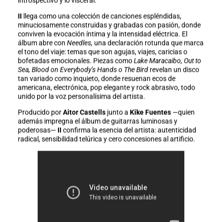
introspectivo y lo visceral.
II
llega como una colección de canciones espléndidas,
minuciosamente construidas y grabadas con pasión, donde
conviven la evocación íntima y la intensidad eléctrica. El
álbum abre con
Needles,
una declaración rotunda que marca
el tono del viaje: temas que son agujas, viajes, caricias o
bofetadas emocionales. Piezas como
Lake Maracaibo, Out to
Sea, Blood on Everybody’s Hands o The Bird
revelan un disco
tan variado como inquieto, donde resuenan ecos de
americana, electrónica, pop elegante y rock abrasivo, todo
unido por la voz personalísima del artista.
Producido por
Aitor Castells
junto a
Kike Fuentes
—quien
además impregna el álbum de guitarras luminosas y
poderosas—
II
confirma la esencia del artista: autenticidad
radical, sensibilidad telúrica y cero concesiones al artificio.