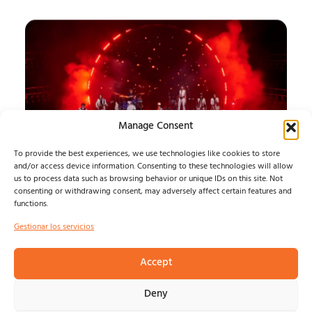
Manage Consent
To provide the best experiences, we use technologies like cookies to store
and/or access device information. Consenting to these technologies will allow
us to process data such as browsing behavior or unique IDs on this site. Not
SONORAMA RIBERA
consenting or withdrawing consent, may adversely affect certain features and
functions.
26, SÁBADO
Gestionar los servicios
LEIVA, LA M.O.D.A. Y SONORAMA RIBERA ESCRIBEN
UNA NOCHE PARA EL RECUERDO...
Accept
Isma Defern
agosto 9, 2026
Deny