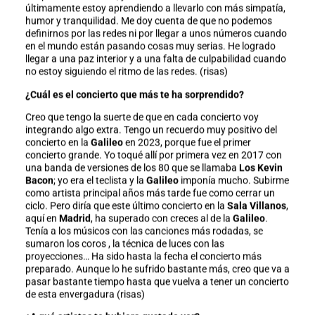
últimamente estoy aprendiendo a llevarlo con más simpatía,
humor y tranquilidad. Me doy cuenta de que no podemos
definirnos por las redes ni por llegar a unos números cuando
en el mundo están pasando cosas muy serias. He logrado
llegar a una paz interior y a una falta de culpabilidad cuando
no estoy siguiendo el ritmo de las redes. (risas)
¿Cuál es el concierto que más te ha sorprendido?
Creo que tengo la suerte de que en cada concierto voy
integrando algo extra. Tengo un recuerdo muy positivo del
concierto en la
Galileo
en 2023, porque fue el primer
concierto grande. Yo toqué allí por primera vez en 2017 con
una banda de versiones de los 80 que se llamaba
Los Kevin
Bacon
; yo era el teclista y la
Galileo
imponía mucho. Subirme
como artista principal años más tarde fue como cerrar un
ciclo. Pero diría que este último concierto en la
Sala Villanos
,
aquí en
Madrid
, ha superado con creces al de la
Galileo
.
Tenía a los músicos con las canciones más rodadas, se
sumaron los coros , la técnica de luces con las
proyecciones… Ha sido hasta la fecha el concierto más
preparado. Aunque lo he sufrido bastante más, creo que va a
pasar bastante tiempo hasta que vuelva a tener un concierto
de esta envergadura (risas)