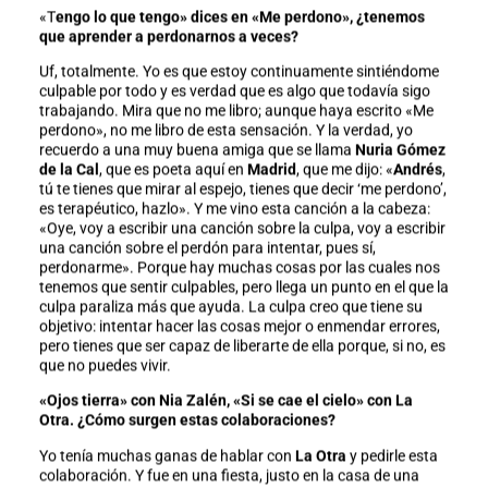
«T
engo lo que tengo» dices en «Me perdono», ¿tenemos
que aprender a perdonarnos a veces?
Uf, totalmente. Yo es que estoy continuamente sintiéndome
culpable por todo y es verdad que es algo que todavía sigo
trabajando. Mira que no me libro; aunque haya escrito «Me
perdono», no me libro de esta sensación. Y la verdad, yo
recuerdo a una muy buena amiga que se llama
Nuria Gómez
de la Cal
, que es poeta aquí en
Madrid
, que me dijo: «
Andrés
,
tú te tienes que mirar al espejo, tienes que decir ‘me perdono’,
es terapéutico, hazlo». Y me vino esta canción a la cabeza:
«Oye, voy a escribir una canción sobre la culpa, voy a escribir
una canción sobre el perdón para intentar, pues sí,
perdonarme». Porque hay muchas cosas por las cuales nos
tenemos que sentir culpables, pero llega un punto en el que la
culpa paraliza más que ayuda. La culpa creo que tiene su
objetivo: intentar hacer las cosas mejor o enmendar errores,
pero tienes que ser capaz de liberarte de ella porque, si no, es
que no puedes vivir.
«Ojos tierra» con Nia Zalén, «Si se cae el cielo» con La
Otra. ¿Cómo surgen estas colaboraciones?
Yo tenía muchas ganas de hablar con
La Otra
y pedirle esta
colaboración. Y fue en una fiesta, justo en la casa de una