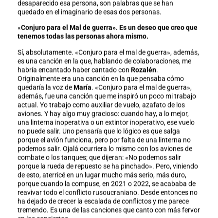
desaparecido esa persona, son palabras que se han
quedado en el imaginario de esas dos personas.
«
Conjuro para el Mal de guerra». Es un deseo que creo que
tenemos todas las personas ahora mismo.
Sí, absolutamente. «Conjuro para el mal de guerra», además,
es una canción en la que, hablando de colaboraciones, me
habría encantado haber cantado con
Rozalén
.
Originalmente era una canción en la que pensaba cómo
quedaría la voz de
María
. «Conjuro para el mal de guerra»,
además, fue una canción que me inspiró un poco mi trabajo
actual. Yo trabajo como auxiliar de vuelo, azafato de los
aviones. Y hay algo muy gracioso: cuando hay, a lo mejor,
una linterna inoperativa o un extintor inoperativo, ese vuelo
no puede salir. Uno pensaría que lo lógico es que salga
porque el avión funciona, pero por falta de una linterna no
podemos salir. Ojalá ocurriera lo mismo con los aviones de
combate o los tanques; que dijeran: «No podemos salir
porque la rueda de repuesto se ha pinchado». Pero, viniendo
de esto, aterricé en un lugar mucho más serio, más duro,
porque cuando la compuse, en 2021 o 2022, se acababa de
reavivar todo el conflicto rusoucraniano. Desde entonces no
ha dejado de crecer la escalada de conflictos y me parece
tremendo. Es una de las canciones que canto con más fervor