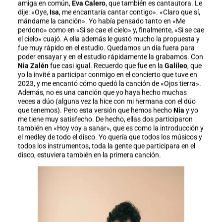
amiga en común,
Eva Calero
, que también es cantautora. Le
dije: «Oye,
Isa
, me encantaría cantar contigo». «Claro que sí,
mándame la canción». Yo había pensado tanto en «Me
perdono» como en «Si se cae el cielo» y, finalmente, «Si se cae
el cielo» cuajó. A ella además le gustó mucho la propuesta y
fue muy rápido en el estudio. Quedamos un día fuera para
poder ensayar y en el estudio rápidamente la grabamos. Con
Nia Zalén
fue casi igual. Recuerdo que fue en la
Galileo
, que
yo la invité a participar conmigo en el concierto que tuve en
2023, y me encantó cómo quedó la canción de «Ojos tierra».
Además, no es una canción que yo haya hecho muchas
veces a dúo (alguna vez la hice con mi hermana con el dúo
que tenemos). Pero esta versión que hemos hecho
Nia
y yo
me tiene muy satisfecho. De hecho, ellas dos participaron
también en «Hoy voy a sanar», que es como la introducción y
el medley de todo el disco. Yo quería que todos los músicos y
todos los instrumentos, toda la gente que participara en el
disco, estuviera también en la primera canción.