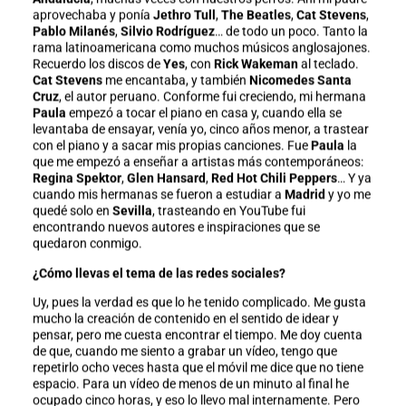
aprovechaba y ponía
Jethro Tull
,
The Beatles
,
Cat Stevens
,
Pablo Milanés
,
Silvio Rodríguez
… de todo un poco. Tanto la
rama latinoamericana como muchos músicos anglosajones.
Recuerdo los discos de
Yes
, con
Rick Wakeman
al teclado.
Cat Stevens
me encantaba, y también
Nicomedes Santa
Cruz
, el autor peruano. Conforme fui creciendo, mi hermana
Paula
empezó a tocar el piano en casa y, cuando ella se
levantaba de ensayar, venía yo, cinco años menor, a trastear
con el piano y a sacar mis propias canciones. Fue
Paula
la
que me empezó a enseñar a artistas más contemporáneos:
Regina Spektor
,
Glen Hansard
,
Red Hot Chili Peppers
… Y ya
cuando mis hermanas se fueron a estudiar a
Madrid
y yo me
quedé solo en
Sevilla
, trasteando en YouTube fui
encontrando nuevos autores e inspiraciones que se
quedaron conmigo.
¿Cómo llevas el tema de las redes sociales?
Uy, pues la verdad es que lo he tenido complicado. Me gusta
mucho la creación de contenido en el sentido de idear y
pensar, pero me cuesta encontrar el tiempo. Me doy cuenta
de que, cuando me siento a grabar un vídeo, tengo que
repetirlo ocho veces hasta que el móvil me dice que no tiene
espacio. Para un vídeo de menos de un minuto al final he
ocupado cinco horas, y eso lo llevo mal internamente. Pero