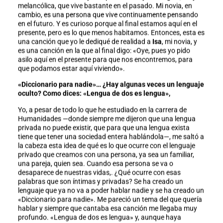
melancólica, que vive bastante en el pasado. Mi novia, en
cambio, es una persona que vive continuamente pensando
en el futuro. Y es curioso porque al final estamos aquí en el
presente, pero es lo que menos habitamos. Entonces, esta es
una canción que yo le dediqué de realidad a
Isa
, mi novia, y
es una canción en la que al final digo: «Oye, pues yo pido
asilo aquí en el presente para que nos encontremos, para
que podamos estar aquí viviendo».
«Diccionario para nadie»… ¿Hay algunas veces un lenguaje
oculto? Como dices: «Lengua de dos es lengua»,
Yo, a pesar de todo lo que he estudiado en la carrera de
Humanidades —donde siempre me dijeron que una lengua
privada no puede existir, que para que una lengua exista
tiene que tener una sociedad entera hablándola—, me saltó a
la cabeza esta idea de qué es lo que ocurre con el lenguaje
privado que creamos con una persona, ya sea un familiar,
una pareja, quien sea. Cuando esa persona se va o
desaparece de nuestras vidas,. ¿Qué ocurre con esas
palabras que son íntimas y privadas? Se ha creado un
lenguaje que ya no va a poder hablar nadie y se ha creado un
«Diccionario para nadie». Me pareció un tema del que quería
hablar y siempre que cantaba esa canción me llegaba muy
profundo. «Lengua de dos es lengua» y, aunque haya