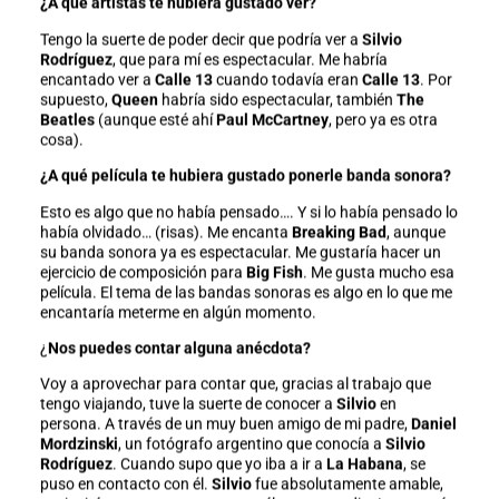
¿A qué artistas te hubiera gustado ver?
Tengo la suerte de poder decir que podría ver a
Silvio
Rodríguez
, que para mí es espectacular. Me habría
encantado ver a
Calle 13
cuando todavía eran
Calle 13
. Por
supuesto,
Queen
habría sido espectacular, también
The
Beatles
(aunque esté ahí
Paul McCartney
, pero ya es otra
cosa).
¿A qué película te hubiera gustado ponerle banda sonora?
Esto es algo que no había pensado…. Y si lo había pensado lo
había olvidado… (risas). Me encanta
Breaking Bad
, aunque
su banda sonora ya es espectacular. Me gustaría hacer un
ejercicio de composición para
Big Fish
. Me gusta mucho esa
película. El tema de las bandas sonoras es algo en lo que me
encantaría meterme en algún momento.
¿
Nos puedes contar alguna anécdota?
Voy a aprovechar para contar que, gracias al trabajo que
tengo viajando, tuve la suerte de conocer a
Silvio
en
persona. A través de un muy buen amigo de mi padre,
Daniel
Mordzinski
, un fotógrafo argentino que conocía a
Silvio
Rodríguez
. Cuando supo que yo iba a ir a
La Habana
, se
puso en contacto con él.
Silvio
fue absolutamente amable,