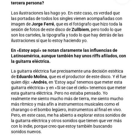
tercera persona?
Las ilustraciones las hago yo. En este caso, es verdad que
las portadas de todos los singles vienen acompañadas con
imagen de
Jorge Ferré
, que es el fotógrafo que hizo toda la
sesión de fotos de este disco de
Zullbiem
, pero todo lo que
son los carteles, la tipografía y todo lo que hay detrás de las
ilustraciones sí que lo estoy haciendo yo.
En «Estoy aquí» se notan claramente las influencias de
Latinoamérica, aunque también hay unos riffs afilados, con
la guitarra eléctrica.
La guitarra eléctrica fue precisamente una decisión estética
de
Eduardo Molina
, que es el productor de este disco. Y él fue
quien dijo: «
Andrés
, en ‘Estoy aquí’ tenemos que meter esta
guitarra eléctrica» y en «Si se cae el cielo» tenemos que meter
esta guitarra eléctrica. Pero no estaba pensado. Yo
realmente me siento mucho más de tierra, me siento mucho
más rítmico y más afín a instrumentos musicales como el
charango o el bombo legüero, instrumentos al final en vivo.
Pero, en este caso, me ha abierto a explorar estos sonidos de
la guitarra eléctrica y otros sonidos que tienen que ver más
con lo indie, porque creo que estoy también buscando
sonidos nuevos.