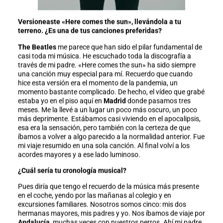
Versioneaste «Here comes the sun», llevándola a tu
terreno. ¿Es una de tus canciones preferidas?
The Beatles
me parece que han sido el pilar fundamental de
casi toda mi música. He escuchado toda la discografía a
través de mi padre. «Here comes the sun» ha sido siempre
una canción muy especial para mí. Recuerdo que cuando
hice esta versión era el momento de la pandemia, un
momento bastante complicado. De hecho, el vídeo que grabé
estaba yo en el piso aquí en
Madrid
donde pasamos tres
meses. Me la llevé a un lugar un poco más oscuro, un poco
más deprimente. Estábamos casi viviendo en el apocalipsis,
esa era la sensación, pero también con la certeza de que
íbamos a volver a algo parecido a la normalidad anterior. Fue
mi viaje resumido en una sola canción. Al final volví a los
acordes mayores y a ese lado luminoso.
¿Cuál sería tu cronología musical?
Pues diría que tengo el recuerdo de la música más presente
en el coche, yendo por las mañanas al colegio y en
excursiones familiares. Nosotros somos cinco: mis dos
hermanas mayores, mis padres y yo. Nos íbamos de viaje por
Andalucía
, muchas veces con nuestros perros. Ahí mi padre