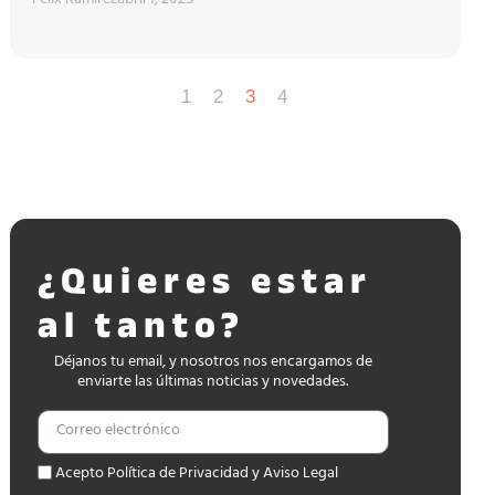
Felix Ramirez
abril 1, 2025
1
2
3
4
¿Quieres estar
al tanto?
Déjanos tu email, y nosotros nos encargamos de
enviarte las últimas noticias y novedades.
Acepto Política de Privacidad y Aviso Legal