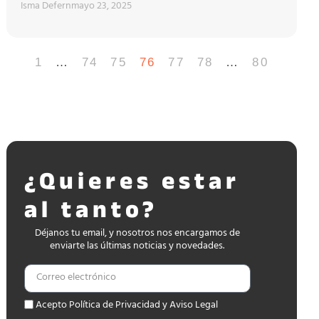
Isma Defern
mayo 23, 2025
1
…
74
75
76
77
78
…
80
¿Quieres estar
al tanto?
Déjanos tu email, y nosotros nos encargamos de
enviarte las últimas noticias y novedades.
Acepto Política de Privacidad y Aviso Legal