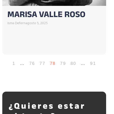
MARISA VALLE ROSO
Isma Defern
agosto 5, 2025
1
…
76
77
78
79
80
…
91
¿Quieres estar