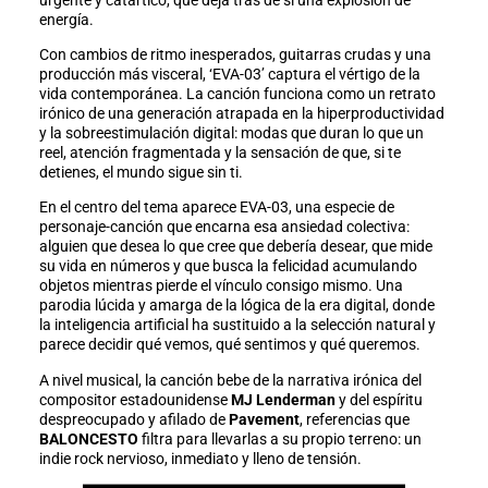
urgente y catártico, que deja tras de sí una explosión de
energía.
Con cambios de ritmo inesperados, guitarras crudas y una
producción más visceral, ‘EVA-03’ captura el vértigo de la
vida contemporánea. La canción funciona como un retrato
irónico de una generación atrapada en la hiperproductividad
y la sobreestimulación digital: modas que duran lo que un
reel, atención fragmentada y la sensación de que, si te
detienes, el mundo sigue sin ti.
En el centro del tema aparece EVA-03, una especie de
personaje-canción que encarna esa ansiedad colectiva:
alguien que desea lo que cree que debería desear, que mide
su vida en números y que busca la felicidad acumulando
objetos mientras pierde el vínculo consigo mismo. Una
parodia lúcida y amarga de la lógica de la era digital, donde
la inteligencia artificial ha sustituido a la selección natural y
parece decidir qué vemos, qué sentimos y qué queremos.
A nivel musical, la canción bebe de la narrativa irónica del
compositor estadounidense
MJ Lenderman
y del espíritu
despreocupado y afilado de
Pavement
, referencias que
BALONCESTO
filtra para llevarlas a su propio terreno: un
indie rock nervioso, inmediato y lleno de tensión.