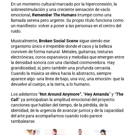
En un momento cultural marcado por la hiperconexión, la
sobreestimulación y una creciente sensación de vacío
emocional,
Remember The Humans
irrumpe como una
llamada serena pero urgente. Su propio título funciona como
un manifiesto: volver a poner a las personas en el centro del
ruido.
Musicalmente,
Broken Social Scene
sigue siendo ese
organismo único e irrepetible donde el caos y la belleza
conviven de forma natural. Metales, guitarras, texturas
electrónicas, coros expansivos y melodías que emergen entre
la densidad sonora con una claridad conmovedora. Hay
grandiosidad, sí, pero también una profunda cercanía.
Cuando la música se eleva hacia lo abstracto, siempre
aparece algo -una línea de bajo, una voz, una emoción- que la
devuelve al cuerpo, a la tierra, a lo humano.
Los adelantos “
Not Around Anymore”
, “
Hey Amanda
” y “
The
Call
” ya anticipaban la amplitud emocional del proyecto:
canciones que hablan del tiempo, de la pérdida, de la
identidad, de la urgencia de avanzar juntos y de la capacidad
del arte para acompañarnos cuando todo parece
tambalearse.