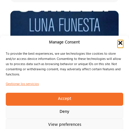
Manage Consent
To provide the best experiences, we use technologies like cookies to store
and/or access device information. Consenting to these technologies will allow
us to process data such as browsing behavior or unique IDs on this site. Not
consenting or withdrawing consent, may adversely affect certain features and
functions.
LUNA FUNESTA
Gestionar los servicios
LUNA FUNESTA...
Accept
Felix Ramirez
agosto 7, 2026
Deny
View preferences
© NOSOLOINDE 2025 |
POLÍTICA DE PRIVACIDAD Y