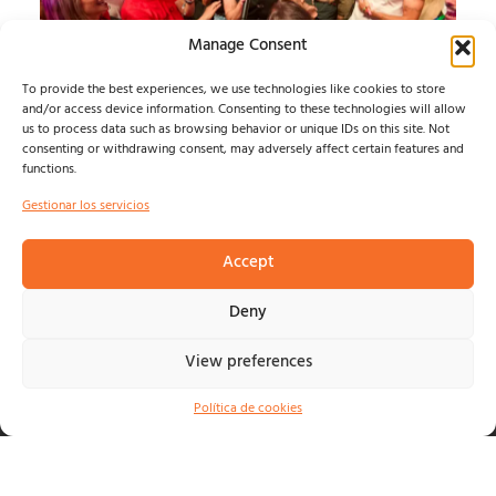
Manage Consent
To provide the best experiences, we use technologies like cookies to store
and/or access device information. Consenting to these technologies will allow
us to process data such as browsing behavior or unique IDs on this site. Not
SONORAMA RIBERA
consenting or withdrawing consent, may adversely affect certain features and
functions.
JUEVES
Gestionar los servicios
Álvaro Muntz
agosto 7, 2026
Accept
Deny
View preferences
© NOSOLOINDE 2025 |
POLÍTICA DE PRIVACIDAD Y
AVISO LEGA
L |
COOKIES
Política de cookies