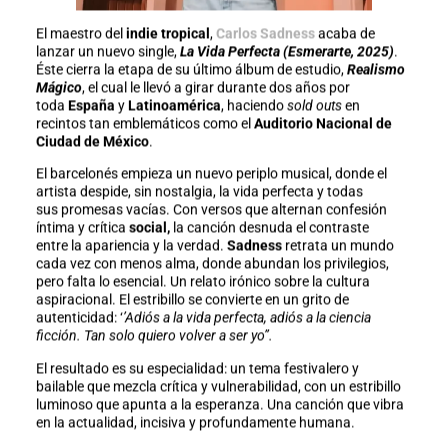
El maestro del
indie tropical
,
Carlos Sadness
acaba de
lanzar un nuevo single,
La Vida Perfecta (Esmerarte, 2025)
.
Éste cierra la etapa de su último álbum de estudio,
Realismo
Mágico
, el cual le llevó a girar durante dos años por
toda
España
y
Latinoamérica
, haciendo
sold outs
en
recintos tan emblemáticos como el
Auditorio Nacional de
Ciudad de México
.
El barcelonés empieza un nuevo periplo musical, donde el
artista despide, sin nostalgia, la vida perfecta y todas
sus promesas vacías. Con versos que alternan
confesión
íntima y crítica
social,
la canción desnuda el contraste
entre la apariencia y la verdad.
Sadness
retrata un mundo
cada vez con menos alma, donde abundan los privilegios,
pero falta lo esencial. Un relato irónico sobre la cultura
aspiracional. El estribillo se convierte en un grito de
autenticidad: ‘
’Adiós a la vida perfecta, adiós a la ciencia
ficción. Tan solo quiero volver a ser yo’’.
El resultado es su especialidad: un tema festivalero y
bailable que mezcla crítica y vulnerabilidad, con un estribillo
luminoso que apunta a la esperanza. Una canción que vibra
en la actualidad, incisiva y profundamente humana.