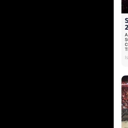
A
S
C
T
I