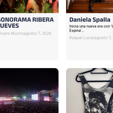
SONORAMA RIBERA
Daniela Spalla
JUEVES
Inicia una nueva era con '
Espina'...
lvaro Muntz
agosto 7, 2026
Raquel Lucas
agosto 7,