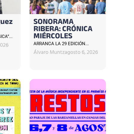
guez
SONORAMA
RIBERA: CRÓNICA
MIÉRCOLES
CA”...
2026
ARRANCA LA 29 EDICIÓN...
Álvaro Muntz
agosto 6, 2026