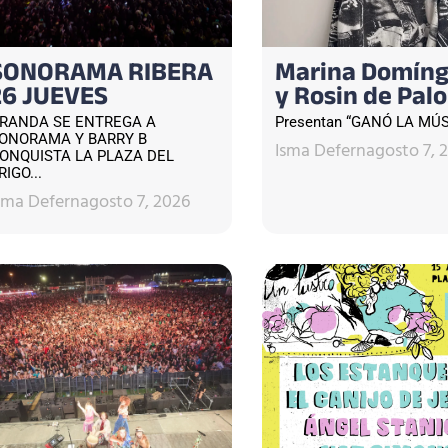
SONORAMA RIBERA
Marina Domín
26 JUEVES
y Rosin de Palo
RANDA SE ENTREGA A
Presentan “GANÓ LA MÚSI
ONORAMA Y BARRY B
Isma Defern
agosto 7, 
ONQUISTA LA PLAZA DEL
RIGO...
sma Defern
agosto 7, 2026