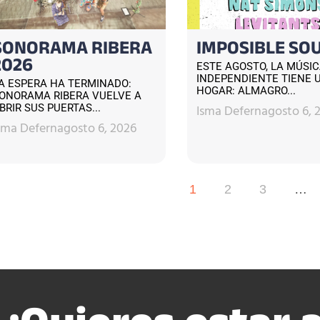
SONORAMA RIBERA
IMPOSIBLE SO
2026
ESTE AGOSTO, LA MÚSI
INDEPENDIENTE TIENE 
A ESPERA HA TERMINADO:
HOGAR: ALMAGRO...
ONORAMA RIBERA VUELVE A
Isma Defern
agosto 6, 
BRIR SUS PUERTAS...
sma Defern
agosto 6, 2026
1
2
3
…