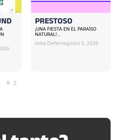
UND
PRESTOSO
CA
¡UNA FIESTA EN EL PARAÍSO
UN
NATURAL!...
Isma Defern
agosto 5, 2026
2026
92