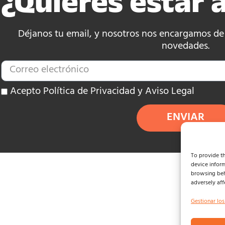
¿Quieres estar a
Déjanos tu email, y nosotros nos encargamos de e
novedades.
Acepto Política de Privacidad y Aviso Legal
ENVIAR
To provide th
device inform
browsing beh
adversely aff
Gestionar los