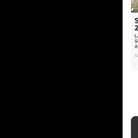
L
S
A
I