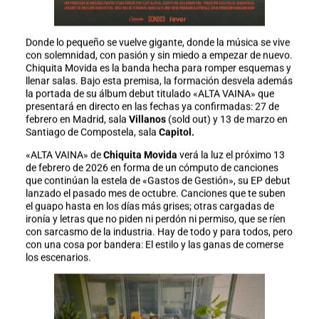
Donde lo pequeño se vuelve gigante, donde la música se vive
con solemnidad, con pasión y sin miedo a empezar de nuevo.
Chiquita Movida es la banda hecha para romper esquemas y
llenar salas. Bajo esta premisa, la formación desvela además
la portada de su álbum debut titulado «ALTA VAINA» que
presentará en directo en las fechas ya confirmadas: 27 de
febrero en Madrid, sala
Villanos
(sold out) y 13 de marzo en
Santiago de Compostela, sala
Capitol.
«ALTA VAINA» de
Chiquita Movida
verá la luz el próximo 13
de febrero de 2026 en forma de un cómputo de canciones
que continúan la estela de «Gastos de Gestión», su EP debut
lanzado el pasado mes de octubre. Canciones que te suben
el guapo hasta en los días más grises; otras cargadas de
ironía y letras que no piden ni perdón ni permiso, que se ríen
con sarcasmo de la industria. Hay de todo y para todos, pero
con una cosa por bandera: El estilo y las ganas de comerse
los escenarios.