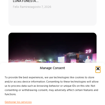
LUNA FUNESTA...
Felix Ramirez
agosto 7, 2026
Manage Consent
To provide the best experiences, we use technologies like cookies to store
and/or access device information. Consenting to these technologies will allow
us to process data such as browsing behavior or unique IDs on this site. Not
SONORAMA RIBERA 26
consenting or withdrawing consent, may adversely affect certain features and
functions.
JUEVES
Gestionar los servicios