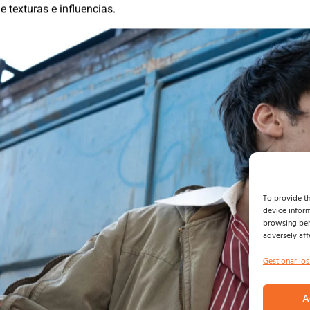
 texturas e influencias.
To provide th
device inform
browsing beh
adversely aff
Gestionar los
A