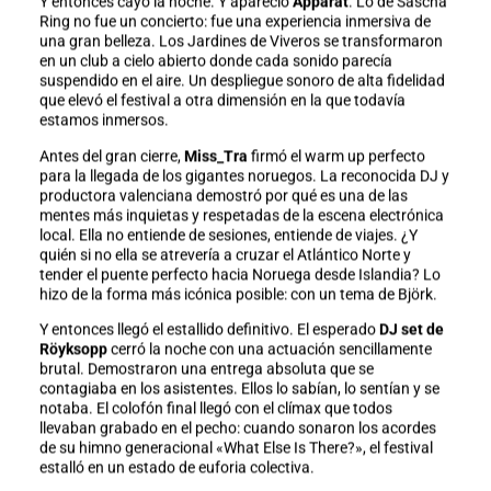
Y entonces cayó la noche. Y apareció
Apparat
. Lo de Sascha
Ring no fue un concierto: fue una experiencia inmersiva de
una gran belleza. Los Jardines de Viveros se transformaron
en un club a cielo abierto donde cada sonido parecía
suspendido en el aire. Un despliegue sonoro de alta fidelidad
que elevó el festival a otra dimensión en la que todavía
estamos inmersos.
Antes del gran cierre,
Miss_Tra
firmó el warm up perfecto
para la llegada de los gigantes noruegos. La reconocida DJ y
productora valenciana demostró por qué es una de las
mentes más inquietas y respetadas de la escena electrónica
local. Ella no entiende de sesiones, entiende de viajes. ¿Y
quién si no ella se atrevería a cruzar el Atlántico Norte y
tender el puente perfecto hacia Noruega desde Islandia? Lo
hizo de la forma más icónica posible: con un tema de Björk.
Y entonces llegó el estallido definitivo. El esperado
DJ set de
Röyksopp
cerró la noche con una actuación sencillamente
brutal. Demostraron una entrega absoluta que se
contagiaba en los asistentes. Ellos lo sabían, lo sentían y se
notaba. El colofón final llegó con el clímax que todos
llevaban grabado en el pecho: cuando sonaron los acordes
de su himno generacional «What Else Is There?», el festival
estalló en un estado de euforia colectiva.