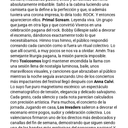
absolutamente imbatible. Saltó a la cabina luciendo una
camiseta que la define a la perfección y que, si además
tuviera una corona impresa, lo diría todo: ROCK. Y entonces
aparecieron ellos.
Primal Scream
. Leyenda viva. Un grupo
que juega en otra liga y que convirtió Viveros en una
celebración pagana del rock. Bobby Gillespie salió a devorar
el escenario, dándonos exactamente todo lo que
necesitábamos. Himno tras himno, el público respondió
coreando cada canción como si fuera un ritual colectivo. Lo
que allí ocurrió, a muy pocos se nos va a olvidar. Amén.Tras
semejante liturgia pagana, la misión parecía imposible.
Pero
Toxicosmos
logró mantener encendida la llama con
una sesión llena de nostalgia luminosa, baile, unos
maravillosos visuales, y canciones que abrazaban al público
mientras la noche seguía avanzando.Uno de los conciertos
más impactantes del festival llegó después con
Anna Calvi
.
Lo suyo fue puro magnetismo escénico: un espectáculo
cinematográfico de tensión, elegancia y delicado salvajismo.
Cada gesto, cada silencio y cada nota parecían calculados
con precisión artística. Para muchos, el concierto de la
jornada.Jugando en casa,
Los Invaders
salieron a devorar el
escenario entre pogos, sudor y celebración colectiva. Los
valencianos firmaron uno de los directos más desbocados y
canallas del fin de semana, demostrando que siguen siendo
una de las bandas más explosivas del panorama nacional.Y