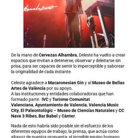
De la mano de
Cervezas Alhambra
, Deleste ha vuelto a crear
espacios que invitan a detenerse, observar y deleitarse sin
prisa, para ser capaces de sentir lo imperceptible y saborear
la originalidad de cada instante.
Celeste agradece a
Macaronesian Gin
y al
Museo de Bellas
Artes de València
por su apoyo.
A las instituciones y entidades colaboradoras que han
formado parte:
IVC
y
Turisme Comunitat
Valenciana
,
Ayuntamiento de Valencia
,
Valencia Music
City
,
El Paleontològic – Museo de Ciencias Naturales
y
CC
Nave 3 Ribes
,
Bar Babel
y
Cànter
.
Nada de esto habría sido posible sin el esfuerzo de los
diferentes equipos de trabajo; la prensa, que actúa como
altavoz de nuestra propuesta; el increíble equipo humano