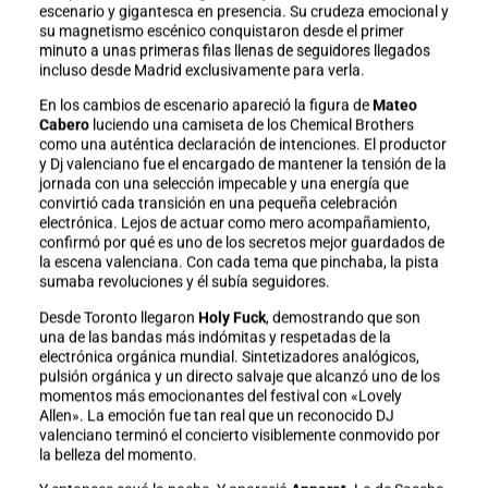
escenario y gigantesca en presencia. Su crudeza emocional y
su magnetismo escénico conquistaron desde el primer
minuto a unas primeras filas llenas de seguidores llegados
incluso desde Madrid exclusivamente para verla.
En los cambios de escenario apareció la figura de
Mateo
Cabero
luciendo una camiseta de los Chemical Brothers
como una auténtica declaración de intenciones. El productor
y Dj valenciano fue el encargado de mantener la tensión de la
jornada con una selección impecable y una energía que
convirtió cada transición en una pequeña celebración
electrónica. Lejos de actuar como mero acompañamiento,
confirmó por qué es uno de los secretos mejor guardados de
la escena valenciana. Con cada tema que pinchaba, la pista
sumaba revoluciones y él subía seguidores.
Desde Toronto llegaron
Holy Fuck
, demostrando que son
una de las bandas más indómitas y respetadas de la
electrónica orgánica mundial. Sintetizadores analógicos,
pulsión orgánica y un directo salvaje que alcanzó uno de los
momentos más emocionantes del festival con «Lovely
Allen». La emoción fue tan real que un reconocido DJ
valenciano terminó el concierto visiblemente conmovido por
la belleza del momento.