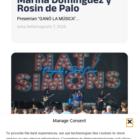
Marina Domínguez y
Rosin de Palo
Presentan “GANÓ LA MÚSICA”...
Isma Defern
agosto 7, 2026
Manage Consent
SONORAMA RIBERA:
To provide the best experiences, we use technologies like cookies to store