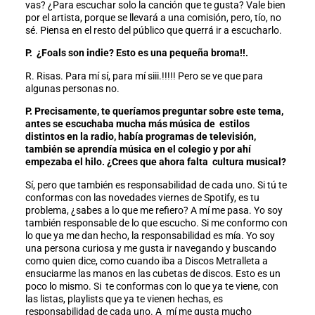
vas? ¿Para escuchar solo la canción que te gusta? Vale bien
por el artista, porque se llevará a una comisión, pero, tío, no
sé. Piensa en el resto del público que querrá ir a escucharlo.
P. ¿Foals son indie? Esto es una pequeña broma!!.
R. Risas. Para mí sí, para mí siii.!!!!! Pero se ve que para
algunas personas no.
P. Precisamente, te queríamos preguntar sobre este tema,
antes se escuchaba mucha más música de estilos
distintos en la radio, había programas de televisión,
también se aprendía música en el colegio y por ahí
empezaba el hilo. ¿Crees que ahora falta cultura musical?
Sí, pero que también es responsabilidad de cada uno. Si tú te
conformas con las novedades viernes de Spotify, es tu
problema, ¿sabes a lo que me refiero? A mí me pasa. Yo soy
también responsable de lo que escucho. Si me conformo con
lo que ya me dan hecho, la responsabilidad es mía. Yo soy
una persona curiosa y me gusta ir navegando y buscando
como quien dice, como cuando iba a Discos Metralleta a
ensuciarme las manos en las cubetas de discos. Esto es un
poco lo mismo. Si te conformas con lo que ya te viene, con
las listas, playlists que ya te vienen hechas, es
responsabilidad de cada uno. A mí me gusta mucho