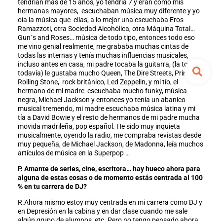
tendrían más de 15 años, yo tendría 7 y eran como mis
hermanas mayores, escuchaban música muy diferente y yo
oía la música que ellas, a lo mejor una escuchaba Eros
Ramazzoti, otra Sociedad Alcohólica, otra Máquina Total…
Gun´s and Roses… música de todo tipo, entonces todo eso
me vino genial realmente, me grababa muchas cintas de
todas las internas y tenía muchas influencias musicales,
incluso antes en casa, mi padre tocaba la guitarra, (la toca
todavía) le gustaba mucho Queen, The Dire Streets, Prince,
Rolling Stone, rock británico, Led Zeppelin, y mi tío, el
hermano de mi madre escuchaba mucho funky, música
negra, Michael Jackson y entonces yo tenía un abanico
musical tremendo, mi madre escuchaba música latina y mi
tía a David Bowie y el resto de hermanos de mi padre mucha
movida madrileña, pop español. He sido muy inquieta
musicalmente, oyendo la radio, me compraba revistas desde
muy pequeña, de Michael Jackson, de Madonna, leía muchos
artículos de música en la Superpop …
P. Amante de series, cine, escritora… hay hueco ahora para
alguna de estas cosas o de momento estás centrada al 100
% en tu carrera de DJ?
R.Ahora mismo estoy muy centrada en mi carrera como DJ y
en Depresión en la cabina y en dar clase cuando me sale
algún grupo de alumnos, etc. Pero no tengo pensado ahora