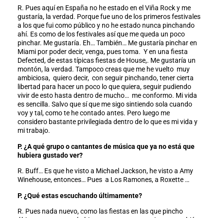
R. Pues aquí en España no he estado en el Viña Rock y me
gustaría, la verdad. Porque fue uno de los primeros festivales
a los que fui como público y no he estado nunca pinchando
ahí. Es como de los festivales así que me queda un poco
pinchar. Me gustaría. Eh… También… Me gustaría pinchar en
Miami por poder decir, venga, pues toma. Y en una fiesta
Defected, de estas típicas fiestas de House,. Me gustaría un
montón, la verdad. Tampoco creas que me he vuelto muy
ambiciosa, quiero decir, con seguir pinchando, tener cierta
libertad para hacer un poco lo que quiera, seguir pudiendo
vivir de esto hasta dentro de mucho… me conformo. Mi vida
es sencilla. Salvo que sí que me sigo sintiendo sola cuando
voy y tal, como te he contado antes. Pero luego me
considero bastante privilegiada dentro de lo que es mi vida y
mi trabajo.
P. ¿A qué grupo o cantantes de música que ya no está que
hubiera gustado ver?
R. Buff… Es que he visto a Michael Jackson, he visto a Amy
Winehouse, entonces… Pues a Los Ramones, a Roxette …
P. ¿Qué estas escuchando últimamente?
R. Pues nada nuevo, como las fiestas en las que pincho