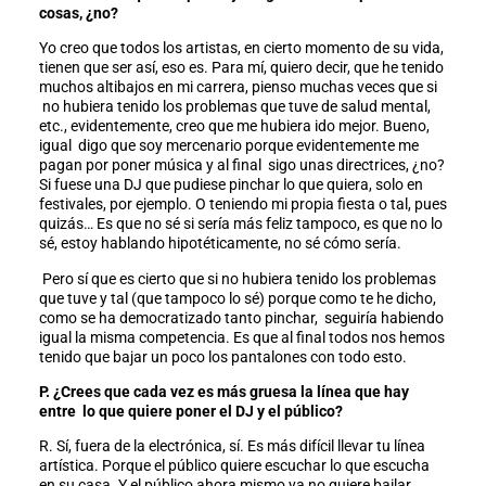
cosas, ¿no?
Yo creo que todos los artistas, en cierto momento de su vida,
tienen que ser así, eso es. Para mí, quiero decir, que he tenido
muchos altibajos en mi carrera, pienso muchas veces que si
no hubiera tenido los problemas que tuve de salud mental,
etc., evidentemente, creo que me hubiera ido mejor. Bueno,
igual digo que soy mercenario porque evidentemente me
pagan por poner música y al final sigo unas directrices, ¿no?
Si fuese una DJ que pudiese pinchar lo que quiera, solo en
festivales, por ejemplo. O teniendo mi propia fiesta o tal, pues
quizás… Es que no sé si sería más feliz tampoco, es que no lo
sé, estoy hablando hipotéticamente, no sé cómo sería.
Pero sí que es cierto que si no hubiera tenido los problemas
que tuve y tal (que tampoco lo sé) porque como te he dicho,
como se ha democratizado tanto pinchar, seguiría habiendo
igual la misma competencia. Es que al final todos nos hemos
tenido que bajar un poco los pantalones con todo esto.
P. ¿Crees que cada vez es más gruesa la línea que hay
entre lo que quiere poner el DJ y el público?
R. Sí, fuera de la electrónica, sí. Es más difícil llevar tu línea
artística. Porque el público quiere escuchar lo que escucha
en su casa. Y el público ahora mismo ya no quiere bailar