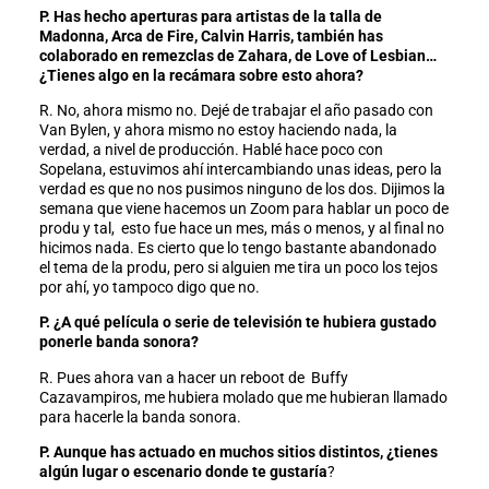
P. Has hecho aperturas para artistas de la talla de
Madonna, Arca de Fire, Calvin Harris, también has
colaborado en remezclas de Zahara, de Love of Lesbian…
¿Tienes algo en la recámara sobre esto ahora?
R. No, ahora mismo no. Dejé de trabajar el año pasado con
Van Bylen, y ahora mismo no estoy haciendo nada, la
verdad, a nivel de producción. Hablé hace poco con
Sopelana, estuvimos ahí intercambiando unas ideas, pero la
verdad es que no nos pusimos ninguno de los dos. Dijimos la
semana que viene hacemos un Zoom para hablar un poco de
produ y tal, esto fue hace un mes, más o menos, y al final no
hicimos nada. Es cierto que lo tengo bastante abandonado
el tema de la produ, pero si alguien me tira un poco los tejos
por ahí, yo tampoco digo que no.
P. ¿A qué película o serie de televisión te hubiera gustado
ponerle banda sonora?
R. Pues ahora van a hacer un reboot de Buffy
Cazavampiros, me hubiera molado que me hubieran llamado
para hacerle la banda sonora.
P. Aunque has actuado en muchos sitios distintos, ¿tienes
algún lugar o escenario donde te gustaría
?