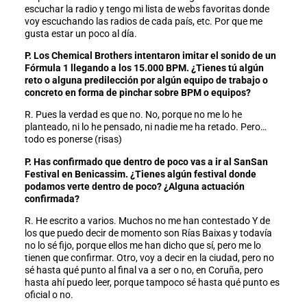
escuchar la radio y tengo mi lista de webs favoritas donde
voy escuchando las radios de cada país, etc. Por que me
gusta estar un poco al día.
P. Los Chemical Brothers intentaron imitar el sonido de un
Fórmula 1 llegando a los 15.000 BPM. ¿Tienes tú algún
reto o alguna predilección por algún equipo de trabajo o
concreto en forma de pinchar sobre BPM o equipos?
R. Pues la verdad es que no. No, porque no me lo he
planteado, ni lo he pensado, ni nadie me ha retado. Pero…
todo es ponerse (risas)
P. Has confirmado que dentro de poco vas a ir al SanSan
Festival en Benicassim. ¿Tienes algún festival donde
podamos verte dentro de poco? ¿Alguna actuación
confirmada?
R. He escrito a varios. Muchos no me han contestado Y de
los que puedo decir de momento son Rías Baixas y todavía
no lo sé fijo, porque ellos me han dicho que sí, pero me lo
tienen que confirmar. Otro, voy a decir en la ciudad, pero no
sé hasta qué punto al final va a ser o no, en Coruña, pero
hasta ahí puedo leer, porque tampoco sé hasta qué punto es
oficial o no.