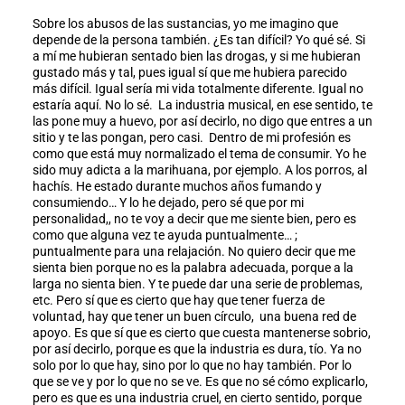
Sobre los abusos de las sustancias, yo me imagino que
depende de la persona también. ¿Es tan difícil? Yo qué sé. Si
a mí me hubieran sentado bien las drogas, y si me hubieran
gustado más y tal, pues igual sí que me hubiera parecido
más difícil. Igual sería mi vida totalmente diferente. Igual no
estaría aquí. No lo sé. La industria musical, en ese sentido, te
las pone muy a huevo, por así decirlo, no digo que entres a un
sitio y te las pongan, pero casi. Dentro de mi profesión es
como que está muy normalizado el tema de consumir. Yo he
sido muy adicta a la marihuana, por ejemplo. A los porros, al
hachís. He estado durante muchos años fumando y
consumiendo… Y lo he dejado, pero sé que por mi
personalidad,, no te voy a decir que me siente bien, pero es
como que alguna vez te ayuda puntualmente… ;
puntualmente para una relajación. No quiero decir que me
sienta bien porque no es la palabra adecuada, porque a la
larga no sienta bien. Y te puede dar una serie de problemas,
etc. Pero sí que es cierto que hay que tener fuerza de
voluntad, hay que tener un buen círculo, una buena red de
apoyo. Es que sí que es cierto que cuesta mantenerse sobrio,
por así decirlo, porque es que la industria es dura, tío. Ya no
solo por lo que hay, sino por lo que no hay también. Por lo
que se ve y por lo que no se ve. Es que no sé cómo explicarlo,
pero es que es una industria cruel, en cierto sentido, porque