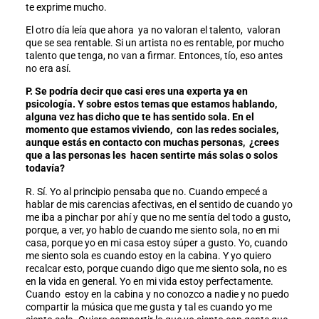
te exprime mucho.
El otro día leía que ahora ya no valoran el talento, valoran
que se sea rentable. Si un artista no es rentable, por mucho
talento que tenga, no van a firmar. Entonces, tío, eso antes
no era así.
P. Se podría decir que casi eres una experta ya en
psicología. Y sobre estos temas que estamos hablando,
alguna vez has dicho que te has sentido sola. En el
momento que estamos viviendo, con las redes sociales,
aunque estás en contacto con muchas personas, ¿crees
que a las personas les hacen sentirte más solas o solos
todavía?
R. Sí. Yo al principio pensaba que no. Cuando empecé a
hablar de mis carencias afectivas, en el sentido de cuando yo
me iba a pinchar por ahí y que no me sentía del todo a gusto,
porque, a ver, yo hablo de cuando me siento sola, no en mi
casa, porque yo en mi casa estoy súper a gusto. Yo, cuando
me siento sola es cuando estoy en la cabina. Y yo quiero
recalcar esto, porque cuando digo que me siento sola, no es
en la vida en general. Yo en mi vida estoy perfectamente.
Cuando estoy en la cabina y no conozco a nadie y no puedo
compartir la música que me gusta y tal es cuando yo me