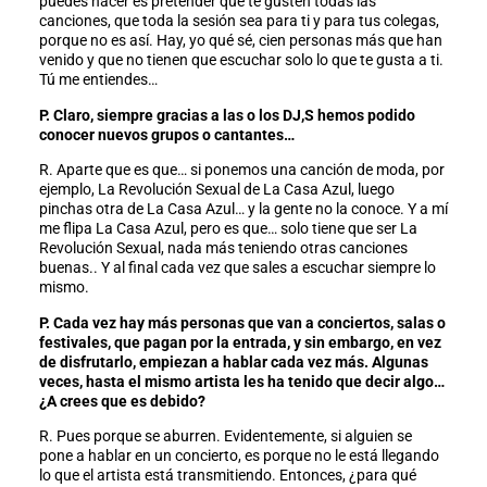
puedes hacer es pretender que te gusten todas las
canciones, que toda la sesión sea para ti y para tus colegas,
porque no es así. Hay, yo qué sé, cien personas más que han
venido y que no tienen que escuchar solo lo que te gusta a ti.
Tú me entiendes…
P. Claro, siempre gracias a las o los DJ,S hemos podido
conocer nuevos grupos o cantantes…
R. Aparte que es que… si ponemos una canción de moda, por
ejemplo, La Revolución Sexual de La Casa Azul, luego
pinchas otra de La Casa Azul… y la gente no la conoce. Y a mí
me flipa La Casa Azul, pero es que… solo tiene que ser La
Revolución Sexual, nada más teniendo otras canciones
buenas.. Y al final cada vez que sales a escuchar siempre lo
mismo.
P. Cada vez hay más personas que van a conciertos, salas o
festivales, que pagan por la entrada, y sin embargo, en vez
de disfrutarlo, empiezan a hablar cada vez más. Algunas
veces, hasta el mismo artista les ha tenido que decir algo…
¿A crees que es debido?
R. Pues porque se aburren. Evidentemente, si alguien se
pone a hablar en un concierto, es porque no le está llegando
lo que el artista está transmitiendo. Entonces, ¿para qué