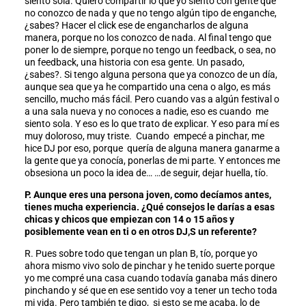
siento sola. Quiero compartir lo que yo siento con gente que
no conozco de nada y que no tengo algún tipo de enganche,
¿sabes? Hacer el click ese de engancharlos de alguna
manera, porque no los conozco de nada. Al final tengo que
poner lo de siempre, porque no tengo un feedback, o sea, no
un feedback, una historia con esa gente. Un pasado,
¿sabes?. Si tengo alguna persona que ya conozco de un día,
aunque sea que ya he compartido una cena o algo, es más
sencillo, mucho más fácil. Pero cuando vas a algún festival o
a una sala nueva y no conoces a nadie, eso es cuando me
siento sola. Y eso es lo que trato de explicar. Y eso para mí es
muy doloroso, muy triste. Cuando empecé a pinchar, me
hice DJ por eso, porque quería de alguna manera ganarme a
la gente que ya conocía, ponerlas de mi parte. Y entonces me
obsesiona un poco la idea de… …de seguir, dejar huella, tío.
P. Aunque eres una persona joven, como decíamos antes,
tienes mucha experiencia. ¿Qué consejos le darías a esas
chicas y chicos que empiezan con 14 o 15 años y
posiblemente vean en ti o en otros DJ,S un referente?
R. Pues sobre todo que tengan un plan B, tío, porque yo
ahora mismo vivo solo de pinchar y he tenido suerte porque
yo me compré una casa cuando todavía ganaba más dinero
pinchando y sé que en ese sentido voy a tener un techo toda
mi vida. Pero también te digo, si esto se me acaba, lo de