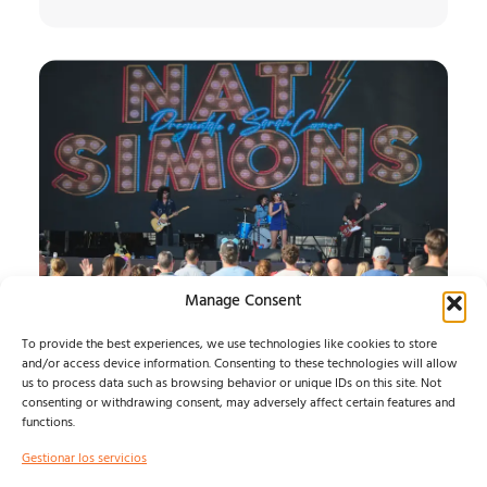
Manage Consent
SONORAMA RIBERA:
To provide the best experiences, we use technologies like cookies to store
CRÓNICA MIÉRCOLES
and/or access device information. Consenting to these technologies will allow
us to process data such as browsing behavior or unique IDs on this site. Not
consenting or withdrawing consent, may adversely affect certain features and
ARRANCA LA 29 EDICIÓN...
functions.
Álvaro Muntz
agosto 6, 2026
Gestionar los servicios