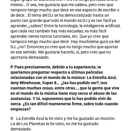
mismo… O sea, me gustaría que me saliera, pero creo que
tampoco tengo mucho que decir en ese aspecto de escribir o
de decir… El tema del DJ se ha democratizado hasta un
punto tan grande que todo el mundo es DJ y es tan fácil ya
aprender, ¿sabes? Entre la tecnología, la inteligencia artificial,
que cada vez también hay más escuelas, es más fácil
aprender, tienes tantos tutoriales, etc. Que yo creo que
tampoco tengo mucho que decir. Hay muchísima gurú ya del
DJ, ¿no? Entonces yo creo que no tengo mucho que aportar
en ese sentido. Me gustaría hacerlo, sí, pero creo que no
aportaría demasiado.
P. Pues precisamente, debido a tu experiencia, te
queríamos preguntar respecto a últimas películas
relacionadas con el mundo de la música: La Estrella Azul,
Amy Winehouse, Super 8… ¿las has podido ver?, nos
cuentan muchas cosas, entre otras…, que la gente que vive
en el mundo de la música tiene muy cerca el abuso de las
sustancias. Y tú, suponemos que lo has podido vivir de
cerca. ¿Es tan difícil mantenerse firme, sobre todo cuando
empiezas?
R. La Estrella Azul la he visto y me ha gustado un montón.
La de Los Planetas la he visto, no me ha gustado
demasiado.