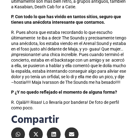
últimamente son más bien retro, a grupos antiguos, también
a Kasabian, Death Cab for a Catie.
P. Con todo lo que has vivido en tantos sitios, seguro que
tienes una anécdota interesante que contarnos.
R. Pues ahora que estaba recordando lo que escucho
últimamente te iba a decir The Sounds y precisamente tengo
una anécdota, los estaba viendo en el Arenal Sound y estaba
en el foso justo ahí delante de Maja, y yo- guau! Que mujer…
¡impresionante! una chica increíble. Pues cuando terminó el
concierto, estaba en el backstage con un amigo y se acercó
a ella, se pusieron a hablar y ella comentó que le dolía mucho
la espalda, estaba intentando conseguir algo para aliviar ese
dolor y yo tenía un orfidal, se lo di y ella me dio un pico, y dije
–hostia!!!! Maja Ivarsson de The Sounds me ha besado!!!!
P ¿Y no quedo reflejado el momento de alguna forma?
R. Ojalá!!! Risas! Lo llevaría por bandera! De foto de perfil
como poco.
Compartir