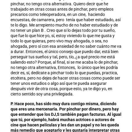
pinchar, no tengo otra alternativa. Quiero decir que he
trabajado en otras cosas antes de pinchar, pero empleos
precarios como teleoperadora, en un cine, haciendo
encuestas, de camarera, pero tenía que haber estudiado, así
te lo digo. Me arrepiento mucho de no haber estudiado y de
no tener un plan B . Creo que si lo dejas todo por tu sueño,
que fue lo que hice yo, sí, estoy viviendo lo que me gusta y
todo lo que quieras, pero vivo muy ahogada, o sea, no
ahogada, pero sí con esa ansiedad de no saber cuánto me va
a durar. Entonces, el único consejo que puedo dar, está bien
perseguir tus sueños y tal, pero, tío, ¿a qué precio me está
saliendo esto? Porque, al final, si se me acaba lo de pinchar,
no tengo otra alternativa, Entonces, lo único que les podría
decir es, sí, dedícate a pinchar todo lo que puedas, practica,
etcétera, pero no dejes de hacer otras cosas como puede ser
tener unos estudios o algo así que te pueda asegurar
después vivir de otra cosa, porque esto, ya te digo yo, en
cierto sentido soy una privilegiada.
P. Hace poco, has sido muy dura contigo misma, diciendo
que eres una mercenaria. Por pinchar por dinero, pero hay
que entender que los DJ,S también pagan facturas. Al igual
que tú, por ejemplo, habrá muchas actrices o actores de
cine que hacen películas y les dan un papel y no les queda
más remedio que aceptarlo y les gustaría interpretar otras