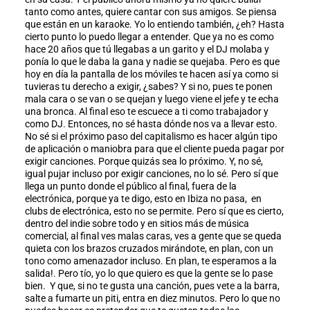
tanto como antes, quiere cantar con sus amigos. Se piensa
que están en un karaoke. Yo lo entiendo también, ¿eh? Hasta
cierto punto lo puedo llegar a entender. Que ya no es como
hace 20 años que tú llegabas a un garito y el DJ molaba y
ponía lo que le daba la gana y nadie se quejaba. Pero es que
hoy en día la pantalla de los móviles te hacen así ya como si
tuvieras tu derecho a exigir, ¿sabes? Y si no, pues te ponen
mala cara o se van o se quejan y luego viene el jefe y te echa
una bronca. Al final eso te escuece a ti como trabajador y
como DJ. Entonces, no sé hasta dónde nos va a llevar esto.
No sé si el próximo paso del capitalismo es hacer algún tipo
de aplicación o maniobra para que el cliente pueda pagar por
exigir canciones. Porque quizás sea lo próximo. Y, no sé,
igual pujar incluso por exigir canciones, no lo sé. Pero sí que
llega un punto donde el público al final, fuera de la
electrónica, porque ya te digo, esto en Ibiza no pasa, en
clubs de electrónica, esto no se permite. Pero sí que es cierto,
dentro del indie sobre todo y en sitios más de música
comercial, al final ves malas caras, ves a gente que se queda
quieta con los brazos cruzados mirándote, en plan, con un
tono como amenazador incluso. En plan, te esperamos a la
salida!. Pero tío, yo lo que quiero es que la gente se lo pase
bien. Y que, si no te gusta una canción, pues vete a la barra,
salte a fumarte un piti, entra en diez minutos. Pero lo que no