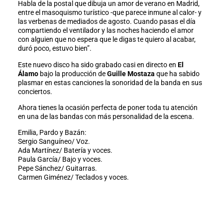
Habla de la postal que dibuja un amor de verano en Madrid,
entre el masoquismo turístico -que parece inmune al calor- y
las verbenas de mediados de agosto. Cuando pasas el día
compartiendo el ventilador y las noches haciendo el amor
con alguien que no espera que le digas te quiero al acabar,
duró poco, estuvo bien”.
Este nuevo disco ha sido grabado casi en directo en
El
Álamo
bajo la producción de
Guille Mostaza
que ha sabido
plasmar en estas canciones la sonoridad de la banda en sus
conciertos.
Ahora tienes la ocasión perfecta de poner toda tu atención
en una de las bandas con más personalidad de la escena.
Emilia, Pardo y Bazán:
Sergio Sanguíneo/ Voz.
Ada Martínez/ Batería y voces.
Paula García/ Bajo y voces.
Pepe Sánchez/ Guitarras.
Carmen Giménez/ Teclados y voces.