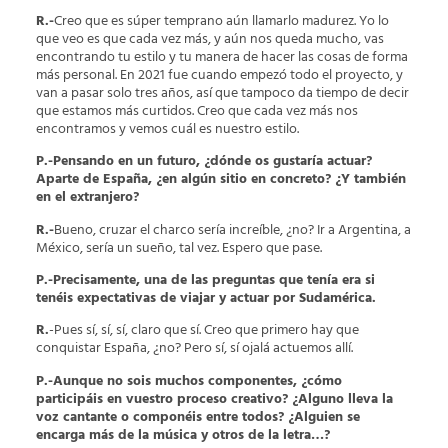
R.-
Creo que es súper temprano aún llamarlo madurez. Yo lo
que veo es que cada vez más, y aún nos queda mucho, vas
encontrando tu estilo y tu manera de hacer las cosas de forma
más personal. En 2021 fue cuando empezó todo el proyecto, y
van a pasar solo tres años, así que tampoco da tiempo de decir
que estamos más curtidos. Creo que cada vez más nos
encontramos y vemos cuál es nuestro estilo.
P.-Pensando en un futuro, ¿dónde os gustaría actuar?
Aparte de España, ¿en algún sitio en concreto? ¿Y también
en el extranjero?
R.-
Bueno, cruzar el charco sería increíble, ¿no? Ir a Argentina, a
México, sería un sueño, tal vez. Espero que pase.
P.-Precisamente, una de las preguntas que tenía era si
tenéis expectativas de viajar y actuar por Sudamérica.
R.
-Pues sí, sí, sí, claro que sí. Creo que primero hay que
conquistar España, ¿no? Pero sí, sí ojalá actuemos allí.
P.-Aunque no sois muchos componentes, ¿cómo
participáis en vuestro proceso creativo? ¿Alguno lleva la
voz cantante o componéis entre todos? ¿Alguien se
encarga más de la música y otros de la letra…?