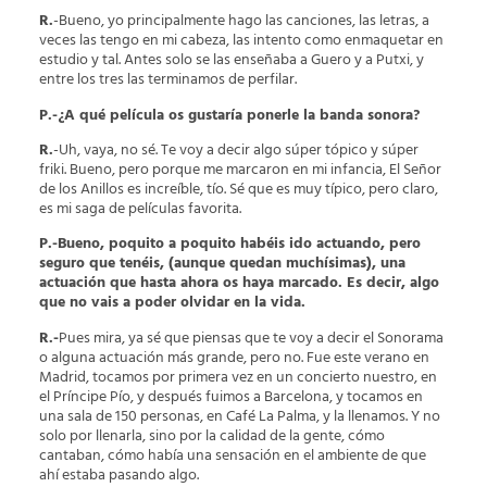
R.
-Bueno, yo principalmente hago las canciones, las letras, a
veces las tengo en mi cabeza, las intento como enmaquetar en
estudio y tal. Antes solo se las enseñaba a Guero y a Putxi, y
entre los tres las terminamos de perfilar.
P.-¿A qué película os gustaría ponerle la banda sonora?
R.
-Uh, vaya, no sé. Te voy a decir algo súper tópico y súper
friki. Bueno, pero porque me marcaron en mi infancia, El Señor
de los Anillos es increíble, tío. Sé que es muy típico, pero claro,
es mi saga de películas favorita.
P.-Bueno, poquito a poquito habéis ido actuando, pero
seguro que tenéis, (aunque quedan muchísimas), una
actuación que hasta ahora os haya marcado. Es decir, algo
que no vais a poder olvidar en la vida.
R.-
Pues mira, ya sé que piensas que te voy a decir el Sonorama
o alguna actuación más grande, pero no. Fue este verano en
Madrid, tocamos por primera vez en un concierto nuestro, en
el Príncipe Pío, y después fuimos a Barcelona, y tocamos en
una sala de 150 personas, en Café La Palma, y la llenamos. Y no
solo por llenarla, sino por la calidad de la gente, cómo
cantaban, cómo había una sensación en el ambiente de que
ahí estaba pasando algo.