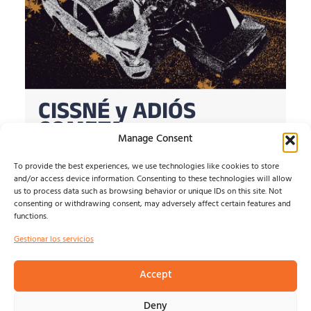
CISSNÉ y ADIÓS
COMETA
Manage Consent
Presentan un split que conecta Costa Rica y Japón a
To provide the best experiences, we use technologies like cookies to store
través del screamo, el emo y el shoegaze....
and/or access device information. Consenting to these technologies will allow
Raquel Lucas
agosto 9, 2026
us to process data such as browsing behavior or unique IDs on this site. Not
consenting or withdrawing consent, may adversely affect certain features and
functions.
Gestionar los servicios
© NOSOLOINDE 2025 |
POLÍTICA DE PRIVACIDAD Y
AVISO LEGA
L |
COOKIES
Accept
Deny