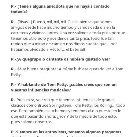
P.- ¿Tenéis alguna anécdota que no hayáis contado
todavía?
R.-
(Risas…) Bueno, mil, mil, mil. O sea, piensa que somos
amigos desde hace mucho tiempo y vamos cada día en la
carretera y vivimos juntos. Una vez salimos a toda prisa porque
teníamos otro bolo y nos dimos tanta prisa, todo fue tan
rápido que a mitad de camino nos dimos cuenta que…¡nos
habíamos olvidado a Héctor… el batería!!
P.-¿A quégrupo o cantante os hubiera gustado ver?
R.-
¡Muy buena pregunta! A mí me hubiese gustado ver a Tom
Petty.
P.- Y hablando de Tom Petty, ¿cuáles crees que son un
vuestras influencias musicales?
R.-
Pues mira, yo creo que tenemos influencias de granes
clásicos como Bruce Springsteen, Tom Petty, los Rolling… todo
eso. Pero también escuchamos y tenemos el ojo puesto en lo
que está pasando ahora, ¿no? Y de la mezcla de todo esto,
pues salimos nosotros.
P.-Siempre en las entrevistas, tenemos algunas preguntas