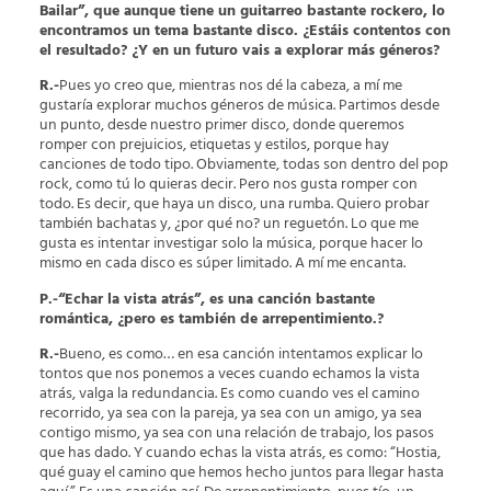
Bailar”, que aunque tiene un guitarreo bastante rockero, lo
encontramos un tema bastante disco. ¿Estáis contentos con
el resultado? ¿Y en un futuro vais a explorar más géneros?
R.-
Pues yo creo que, mientras nos dé la cabeza, a mí me
gustaría explorar muchos géneros de música. Partimos desde
un punto, desde nuestro primer disco, donde queremos
romper con prejuicios, etiquetas y estilos, porque hay
canciones de todo tipo. Obviamente, todas son dentro del pop
rock, como tú lo quieras decir. Pero nos gusta romper con
todo. Es decir, que haya un disco, una rumba. Quiero probar
también bachatas y, ¿por qué no? un reguetón. Lo que me
gusta es intentar investigar solo la música, porque hacer lo
mismo en cada disco es súper limitado. A mí me encanta.
P.-“Echar la vista atrás”, es una canción bastante
romántica, ¿pero es también de arrepentimiento.?
R.-
Bueno, es como… en esa canción intentamos explicar lo
tontos que nos ponemos a veces cuando echamos la vista
atrás, valga la redundancia. Es como cuando ves el camino
recorrido, ya sea con la pareja, ya sea con un amigo, ya sea
contigo mismo, ya sea con una relación de trabajo, los pasos
que has dado. Y cuando echas la vista atrás, es como: “Hostia,
qué guay el camino que hemos hecho juntos para llegar hasta