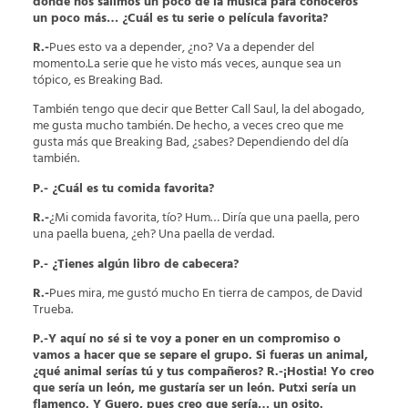
donde nos salimos un poco de la música para conoceros
un poco más… ¿Cuál es tu serie o película favorita?
R.-
Pues esto va a depender, ¿no? Va a depender del
momento.La serie que he visto más veces, aunque sea un
tópico, es Breaking Bad.
También tengo que decir que Better Call Saul, la del abogado,
me gusta mucho también. De hecho, a veces creo que me
gusta más que Breaking Bad, ¿sabes? Dependiendo del día
también.
P.- ¿Cuál es tu comida favorita?
R.-
¿Mi comida favorita, tío? Hum… Diría que una paella, pero
una paella buena, ¿eh? Una paella de verdad.
P.- ¿Tienes algún libro de cabecera?
R.-
Pues mira, me gustó mucho En tierra de campos, de David
Trueba.
P.-Y aquí no sé si te voy a poner en un compromiso o
vamos a hacer que se separe el grupo. Si fueras un animal,
¿qué animal serías tú y tus compañeros? R.-¡Hostia! Yo creo
que sería un león, me gustaría ser un león. Putxi sería un
flamenco. Y Guero, pues creo que sería… un osito.