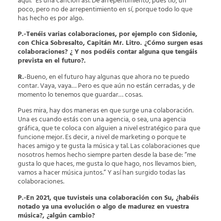
aquí.” Es una canción así. De arrepentimiento, pues tío, un
poco, pero no de arrepentimiento en sí, porque todo lo que
has hecho es por algo.
P.-Tenéis varias colaboraciones, por ejemplo con Sidonie,
con Chica Sobresalto, Capitán Mr. Litro. ¿Cómo surgen esas
colaboraciones? ¿ Y nos podéis contar alguna que tengáis
prevista en el futuro?.
R.
-Bueno, en el futuro hay algunas que ahora no te puedo
contar. Vaya, vaya… Pero es que aún no están cerradas, y de
momento lo tenemos que guardar… cosas.
Pues mira, hay dos maneras en que surge una colaboración.
Una es cuando estás con una agencia, o sea, una agencia
gráfica, que te coloca con alguien a nivel estratégico para que
funcione mejor. Es decir, a nivel de marketing o porque te
haces amigo y te gusta la música y tal. Las colaboraciones que
nosotros hemos hecho siempre parten desde la base de: “me
gusta lo que haces, me gusta lo que hago, nos llevamos bien,
vamos a hacer música juntos.” Y así han surgido todas las
colaboraciones.
P.-En 2021, que tuvisteis una colaboración con Su, ¿habéis
notado ya una evolución o algo de madurez en vuestra
música?, ¿algún cambio?