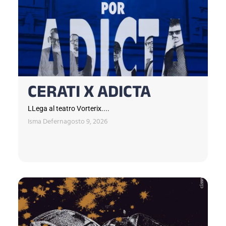
CERATI X ADICTA
LLega al teatro Vorterix....
Isma Defern
agosto 9, 2026