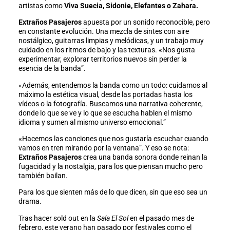
artistas como
Viva Suecia, Sidonie, Elefantes o Zahara.
Extraños Pasajeros
apuesta por un sonido reconocible, pero
en constante evolución. Una mezcla de sintes con aire
nostálgico, guitarras limpias y melódicas, y un trabajo muy
cuidado en los ritmos de bajo y las texturas. «Nos gusta
experimentar, explorar territorios nuevos sin perder la
esencia de la banda”.
«Además, entendemos la banda como un todo: cuidamos al
máximo la estética visual, desde las portadas hasta los
vídeos o la fotografía. Buscamos una narrativa coherente,
donde lo que se ve y lo que se escucha hablen el mismo
idioma y sumen al mismo universo emocional.”
«Hacemos las canciones que nos gustaría escuchar cuando
vamos en tren mirando por la ventana”. Y eso se nota:
Extraños Pasajeros
crea una banda sonora donde reinan la
fugacidad y la nostalgia, para los que piensan mucho pero
también bailan.
Para los que sienten más de lo que dicen, sin que eso sea un
drama.
Tras hacer sold out en la
Sala El Sol
en el pasado mes de
febrero, este verano han pasado por festivales como el