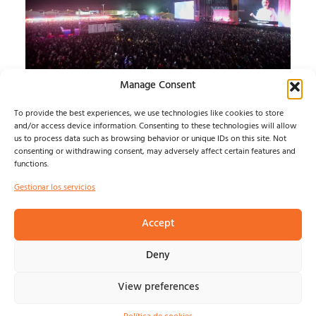
Manage Consent
SONORAMA RIBERA 26
To provide the best experiences, we use technologies like cookies to store
JUEVES
and/or access device information. Consenting to these technologies will allow
us to process data such as browsing behavior or unique IDs on this site. Not
consenting or withdrawing consent, may adversely affect certain features and
ARANDA SE ENTREGA A SONORAMA Y BARRY B
functions.
CONQUISTA LA PLAZA DEL TRIGO...
Isma Defern
agosto 7, 2026
Gestionar los servicios
Accept
© NOSOLOINDE 2025 |
POLÍTICA DE PRIVACIDAD Y
Deny
AVISO LEGA
L |
COOKIES
View preferences