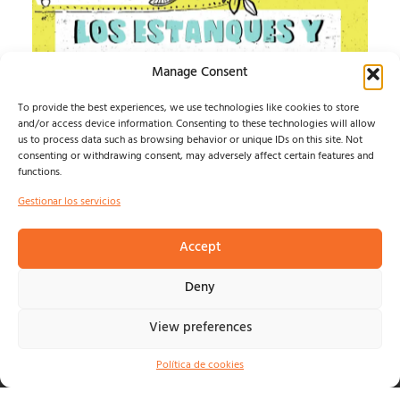
Manage Consent
To provide the best experiences, we use technologies like cookies to store
and/or access device information. Consenting to these technologies will allow
us to process data such as browsing behavior or unique IDs on this site. Not
IMPOSIBLE SOUND
consenting or withdrawing consent, may adversely affect certain features and
functions.
ESTE AGOSTO, LA MÚSICA INDEPENDIENTE TIENE UN
Gestionar los servicios
HOGAR: ALMAGRO...
Isma Defern
agosto 6, 2026
Accept
Deny
View preferences
© NOSOLOINDE 2025 |
POLÍTICA DE PRIVACIDAD Y
AVISO LEGA
L |
COOKIES
Política de cookies