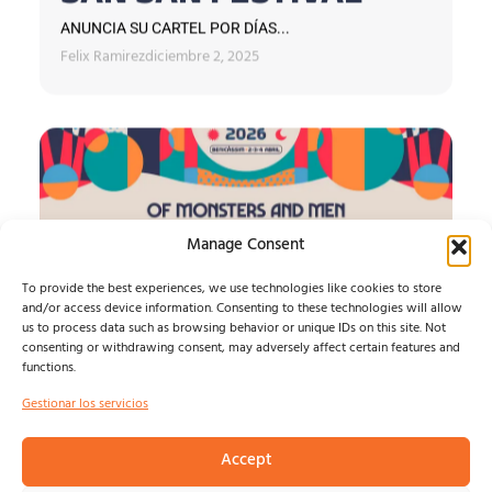
ANUNCIA SU CARTEL POR DÍAS...
Felix Ramirez
diciembre 2, 2025
Manage Consent
To provide the best experiences, we use technologies like cookies to store
and/or access device information. Consenting to these technologies will allow
us to process data such as browsing behavior or unique IDs on this site. Not
consenting or withdrawing consent, may adversely affect certain features and
functions.
SanSan Festival 2026
Gestionar los servicios
Anuncia su cartel...
Accept
Isma Defern
septiembre 13, 2025