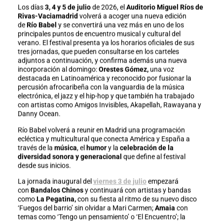
Los días
3, 4 y 5 de julio
de 2026, el
Auditorio Miguel Ríos de
Rivas-Vaciamadrid
volverá a acoger una nueva edición
de
Río Babel
y se convertirá una vez más en uno de los
principales puntos de encuentro musical y cultural del
verano. El festival presenta ya los horarios oficiales de sus
tres jornadas, que pueden consultarse en los carteles
adjuntos a continuación, y confirma además una nueva
incorporación al domingo:
Orestes Gómez,
una voz
destacada en Latinoamérica y reconocido por fusionar la
percusión afrocaribeña con la vanguardia de la música
electrónica, el jazz y el hip-hop y que también ha trabajado
con artistas como Amigos Invisibles, Akapellah, Rawayana y
Danny Ocean.
Río Babel volverá a reunir en Madrid una
programación
ecléctica y multicultural que conecta América y España a
través de la
música
, el
humor
y la
celebración de la
diversidad sonora y generacional
que define al festival
desde sus inicios.
La jornada inaugural del
viernes 3 de julio
empezará
con
Bandalos Chinos
y continuará con artistas y bandas
como
La Pegatina,
con su fiesta al ritmo de su nuevo disco
‘Fuegos del barrio’ sin olvidar a Mari Carmen;
Amaia
con
temas como ‘Tengo un pensamiento’ o ‘El Encuentro’; la