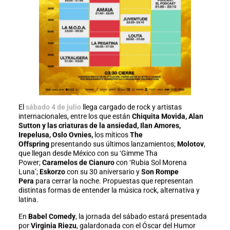
El
sábado 4 de julio
llega cargado de rock y artistas
internacionales, entre los que están
Chiquita Movida, Alan
Sutton y las criaturas de la ansiedad, Ilan Amores,
Irepelusa, Oslo Ovnies,
los míticos
The
Offspring
presentando sus últimos lanzamientos;
Molotov
,
que llegan desde México con su ‘Gimme Tha
Power;
Caramelos de Cianuro
con ‘Rubia Sol Morena
Luna’;
Eskorzo
con su 30 aniversario y
Son Rompe
Pera
para cerrar la noche. Propuestas que representan
distintas formas de entender la música rock, alternativa y
latina.
En
Babel Comedy
, la jornada del sábado estará presentada
por
Virginia Riezu
, galardonada con el Óscar del Humor