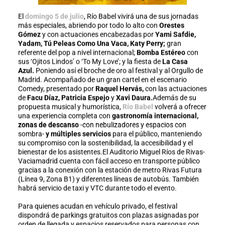
El
domingo 5 de julio
, Río Babel vivirá una de sus jornadas
más especiales, abriendo por todo lo alto con
Orestes
Gómez
y con actuaciones encabezadas por
Yami Safdie,
Yadam, Tú Peleas Como Una Vaca,
Katy Perry;
gran
referente del pop a nivel internacional;
Bomba Estéreo
con
sus ‘Ojitos Lindos’ o ‘To My Love’;
y la fiesta de
La Casa
Azul.
Poniendo así el broche de oro al festival y al Orgullo de
Madrid. Acompañado de un gran cartel en el escenario
Comedy, presentado por
Raquel Hervás,
con las actuaciones
de
Facu Díaz, Patricia Espejo
y
Xavi Daura.
Además de su
propuesta musical y humorística,
Río Babel
volverá a ofrecer
una experiencia completa con
gastronomía internacional,
zonas de descanso
-con nebulizadores y espacios con
sombra-
y múltiples servicios
para el público, manteniendo
su compromiso con la sostenibilidad, la accesibilidad y el
bienestar de los asistentes.El Auditorio Miguel Ríos de Rivas-
Vaciamadrid cuenta con fácil acceso en transporte público
gracias a la conexión con la estación de metro Rivas Futura
(Línea 9, Zona B1) y diferentes líneas de autobús. También
habrá servicio de taxi y VTC durante todo el evento.
Para quienes acudan en vehículo privado, el festival
dispondrá de parkings gratuitos con plazas asignadas por
orden de llegada y espacios reservados para personas con