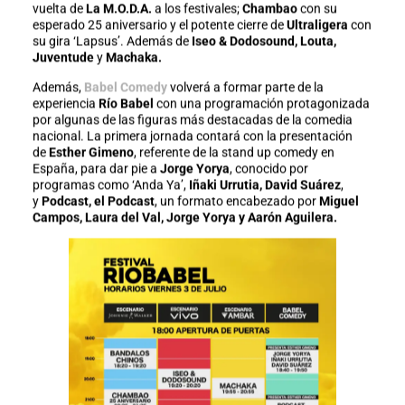
vuelta de
La M.O.D.A.
a los festivales;
Chambao
con su
esperado 25 aniversario y el potente cierre de
Ultraligera
con
su gira ‘Lapsus’. Además de
Iseo & Dodosound, Louta,
Juventude
y
Machaka.
Además,
Babel Comedy
volverá a formar parte de la
experiencia
Río Babel
con una programación protagonizada
por algunas de las figuras más destacadas de la comedia
nacional. La primera jornada contará con la presentación
de
Esther Gimeno
, referente de la stand up comedy en
España, para dar pie a
Jorge Yorya
, conocido por
programas como ‘Anda Ya’,
Iñaki Urrutia, David Suárez
,
y
Podcast, el Podcast
, un formato encabezado por
Miguel
Campos, Laura del Val, Jorge Yorya y Aarón Aguilera.