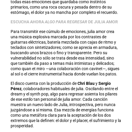
todas esas emociones que guardaba como instintos
primarios, como una roca oscura y pesada dentro de su
estómago, el dolor ya no mancha por completo el recuerdo.
ESCUCHA AHORA
ALGO PARA REGRESAR
DE JULIA AMOR
Para transmitir ese cúmulo de emociones, julia amor crea
una música explosiva marcada por los contrastes de
guitarras eléctricas, batería mezclada con cajas de ritmo y
teclados con sintetizadores; como se aprecia en armadura,
buscando unos brazos o fino y transparente. Pero su
vulnerabilidad no sólo se trata desde esa intensidad, sino
que también da paso a temas más intimistas y delicados;
como quan et miro —una colaboración con cavinet—, sigues
al sol o el cierre instrumental hacia donde vuelan los patos.
El disco cuenta con la producción de
Chri Blau
y
Sergio
Pérez
, colaboradores habituales de julia. Oscilando entre el
dream y el synth pop, algo para regresar asienta los pilares
de ese estilo tan personal de julia amor. Cada canción
muestra un nuevo lado de Julia, introspectiva, pero nunca
juzgándose a sí misma. Esa mezcla de energías funciona
como una metáfora clara para la aceptación de los dos
extremos que la definen: el dolor y el placer, el sufrimiento y la
prosperidad.