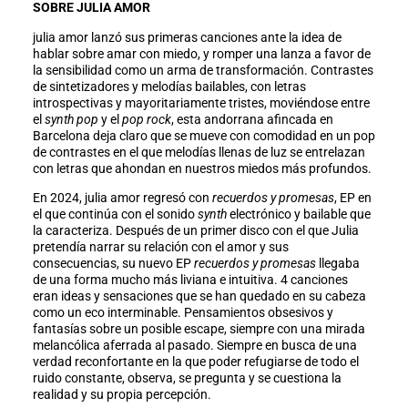
SOBRE JULIA AMOR
julia amor lanzó sus primeras canciones ante la idea de
hablar sobre amar con miedo, y romper una lanza a favor de
la sensibilidad como un arma de transformación. Contrastes
de sintetizadores y melodías bailables, con letras
introspectivas y mayoritariamente tristes, moviéndose entre
el
synth pop
y el
pop rock
, esta andorrana afincada en
Barcelona deja claro que se mueve con comodidad en un pop
de contrastes en el que melodías llenas de luz se entrelazan
con letras que ahondan en nuestros miedos más profundos.
En 2024, julia amor regresó con
recuerdos y promesas
, EP en
el que continúa con el sonido
synth
electrónico y bailable que
la caracteriza. Después de un primer disco con el que Julia
pretendía narrar su relación con el amor y sus
consecuencias, su nuevo EP
recuerdos y promesas
llegaba
de una forma mucho más liviana e intuitiva. 4 canciones
eran ideas y sensaciones que se han quedado en su cabeza
como un eco interminable. Pensamientos obsesivos y
fantasías sobre un posible escape, siempre con una mirada
melancólica aferrada al pasado. Siempre en busca de una
verdad reconfortante en la que poder refugiarse de todo el
ruido constante, observa, se pregunta y se cuestiona la
realidad y su propia percepción.