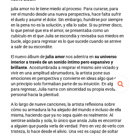
julia amor no le tiene miedo al proceso. Para curarse, para
ver el mundo desde una nueva perspectiva, hace falta sufrir
el duelo y asumir el dolor. Sin embargo, hundirse por siempre
en la pena no es la solución, y ella lo sabe. Si su primer disco,
lo que pensé que era el amor, se presentaba como un
cubículo en el que Julia se escondía y revisaba sus miedos en
bucle, algo para regresar es lo que sucede cuando se atreve
a salir de su escondite.
El nuevo álbum de
julia amor
nos adentra en
su universo
interior a través de un sonido íntimo pero expansivo y
brillante
. Acostumbrada a respirar el mismo aire viciado y
vivir en una amplitud abrumadora, la artista pone sus
emociones en perspectiva y convierte en ideas algo que en
un principio solo formaban parte de su intuición. En algo
para regresar, Julia narra con sinceridad su propia evolución
personal hacia la plenitud.
A lo largo de nueve canciones, la artista reflexiona sobre
cómo su armadura la ha alejado del mundo e incluso de ella
misma, haciendo que ya no sepa quién es realmente. Al
sentirse aislada y sola, lo único que ansía Julia es encontrar
a alguien que pueda verla de verdad. Pero en vez de verlo con
tristeza, lo hace desde el alivio. Una vez es capaz de soltar