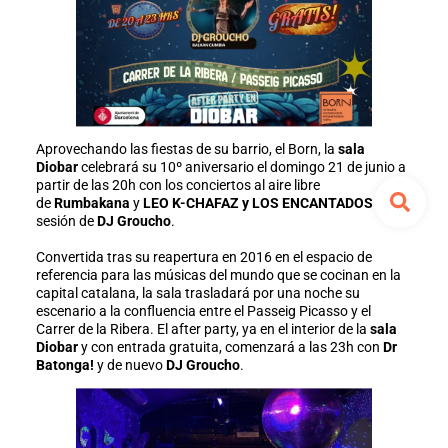
Aprovechando las fiestas de su barrio, el Born, la
sala
Diobar
celebrará su 10º aniversario el domingo 21 de junio a
partir de las 20h con los conciertos al aire libre
de
Rumbakana
y
LEO K-CHAFAZ y LOS ENCANTADOS
y una
sesión de
DJ Groucho
.
Convertida tras su reapertura en 2016 en el espacio de
referencia para las músicas del mundo que se cocinan en la
capital catalana, la sala trasladará por una noche su
escenario a la confluencia entre el Passeig Picasso y el
Carrer de la Ribera. El after party, ya en el interior de la
sala
Diobar
y con entrada gratuita, comenzará a las 23h con
Dr
Batonga!
y de nuevo
DJ Groucho
.