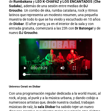
de
Rumbakana
y
LEO K-CHAFAZ y LOS ENCANTADOS
(
Che
Sudaka
), además de una sesión entre medias de
DJ
Groucho
. Un combo de ska, rumba catalana, rock y ritmos
latinos que representa un modesto resumen, una pequeña
muestra de todo lo que se ha vivido y escuchado en 10 años
de
Diobar
. El after party, ya en el interior de la sala y con
entrada gratuita, comenzará a las 23h con
Dr Batonga!
y de
nuevo
DJ Groucho
.
Universo Cerati en Diobar
Con una programación regular dedicada a la world music, al
rock, al pop, al punk y a la música urbana, y dando cobijo a
numerosos artistas que, desde nuestra ciudad, trabajan
músicas de raíz, la
sala Diobar
ha sabido tejer un nuevo