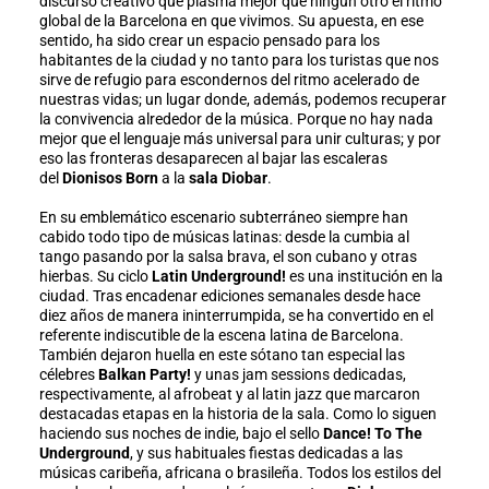
discurso creativo que plasma mejor que ningún otro el ritmo
global de la Barcelona en que vivimos. Su apuesta, en ese
sentido, ha sido crear un espacio pensado para los
habitantes de la ciudad y no tanto para los turistas que nos
sirve de refugio para escondernos del ritmo acelerado de
nuestras vidas; un lugar donde, además, podemos recuperar
la convivencia alrededor de la música. Porque no hay nada
mejor que el lenguaje más universal para unir culturas; y por
eso las fronteras desaparecen al bajar las escaleras
del
Dionisos Born
a la
sala Diobar
.
En su emblemático escenario subterráneo siempre han
cabido todo tipo de músicas latinas: desde la cumbia al
tango pasando por la salsa brava, el son cubano y otras
hierbas. Su ciclo
Latin Underground!
es una institución en la
ciudad. Tras encadenar ediciones semanales desde hace
diez años de manera ininterrumpida, se ha convertido en el
referente indiscutible de la escena latina de Barcelona.
También dejaron huella en este sótano tan especial las
célebres
Balkan Party!
y unas jam sessions dedicadas,
respectivamente, al afrobeat y al latin jazz que marcaron
destacadas etapas en la historia de la sala. Como lo siguen
haciendo sus noches de indie, bajo el sello
Dance! To The
Underground
, y sus habituales fiestas dedicadas a las
músicas caribeña, africana o brasileña. Todos los estilos del