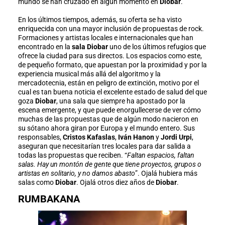
mundo se han cruzado en algún momento en
Diobar
.
En los últimos tiempos, además, su oferta se ha visto
enriquecida con una mayor inclusión de propuestas de rock.
Formaciones y artistas locales e internacionales que han
encontrado en la
sala Diobar
uno de los últimos refugios que
ofrece la ciudad para sus directos. Los espacios como este,
de pequeño formato, que apuestan por la proximidad y por la
experiencia musical más allá del algoritmo y la
mercadotecnia, están en peligro de extinción, motivo por el
cual es tan buena noticia el excelente estado de salud del que
goza
Diobar
, una sala que siempre ha apostado por la
escena emergente, y que puede enorgullecerse de ver cómo
muchas de las propuestas que de algún modo nacieron en
su sótano ahora giran por Europa y el mundo entero. Sus
responsables,
Cristos Kafaslas
,
Iván Hanon
y
Jordi Urpi
,
aseguran que necesitarían tres locales para dar salida a
todas las propuestas que reciben. “
Faltan espacios, faltan
salas. Hay un montón de gente que tiene proyectos, grupos o
artistas en solitario, y no damos abasto
”. Ojalá hubiera más
salas como
Diobar
. Ojalá otros diez años de
Diobar
.
RUMBAKANA