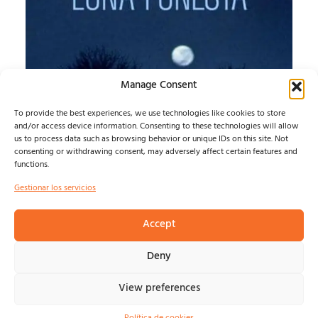
Manage Consent
To provide the best experiences, we use technologies like cookies to store
and/or access device information. Consenting to these technologies will allow
LUNA FUNESTA
us to process data such as browsing behavior or unique IDs on this site. Not
consenting or withdrawing consent, may adversely affect certain features and
functions.
LUNA FUNESTA...
Felix Ramirez
agosto 7, 2026
Gestionar los servicios
Accept
© NOSOLOINDE 2025 |
POLÍTICA DE PRIVACIDAD Y
Deny
AVISO LEGA
L |
COOKIES
View preferences