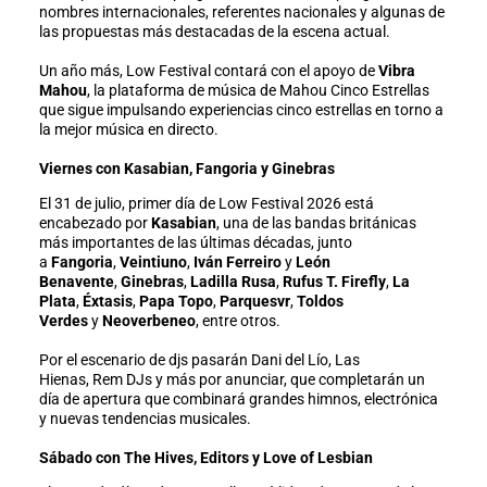
nombres internacionales, referentes nacionales y algunas de
las propuestas más destacadas de la escena actual.
Un año más, Low Festival contará con el apoyo de
Vibra
Mahou
, la plataforma de música de Mahou Cinco Estrellas
que sigue impulsando experiencias cinco estrellas en torno a
la mejor música en directo.
Viernes con Kasabian, Fangoria y Ginebras
El 31 de julio, primer día de Low Festival 2026 está
encabezado por
Kasabian
, una de las bandas británicas
más importantes de las últimas décadas, junto
a
Fangoria
,
Veintiuno
,
Iván Ferreiro
y
León
Benavente
,
Ginebras
,
Ladilla Rusa
,
Rufus T. Firefly
,
La
Plata
,
Éxtasis
,
Papa Topo
,
Parquesvr
,
Toldos
Verdes
y
Neoverbeneo
, entre otros.
Por el escenario de djs pasarán Dani del Lío, Las
Hienas, Rem DJs y más por anunciar, que completarán un
día de apertura que combinará grandes himnos, electrónica
y nuevas tendencias musicales.
Sábado con The Hives, Editors y Love of Lesbian