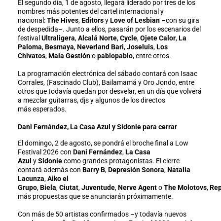
El segundo día, 1 de agosto, llegará liderado por tres de los
nombres más potentes del cartel internacional y
nacional:
The Hives
,
Editors
y
Love of Lesbian
–con su gira
de despedida–. Junto a ellos, pasarán por los escenarios del
festival
Ultraligera
,
Alcalá Norte
,
Cycle
,
Ojete Calor
,
La
Paloma
,
Besmaya
,
Neverland Bari
,
Joseluis
,
Los
Chivatos
,
Mala Gestión
o
pablopablo
, entre otros.
La programación electrónica del sábado contará con Isaac
Corrales, (Fascinado Club), Bailamamá y Oro Jondo, entre
otros que todavía quedan por desvelar, en un día que volverá
a mezclar guitarras, djs y algunos de los directos
más esperados.
Dani Fernández, La Casa Azul y Sidonie para cerrar
El domingo, 2 de agosto, se pondrá el broche final a Low
Festival 2026 con
Dani Fernández
,
La Casa
Azul
y
Sidonie
como grandes protagonistas. El cierre
contará además con
Barry B
,
Depresión Sonora
,
Natalia
Lacunza
,
Aiko el
Grupo
,
Biela
,
Ciutat
,
Juventude
,
Nerve Agent
o
The Molotovs
,
Rep
más propuestas que se anunciarán próximamente.
Con más de 50 artistas confirmados –y todavía nuevos