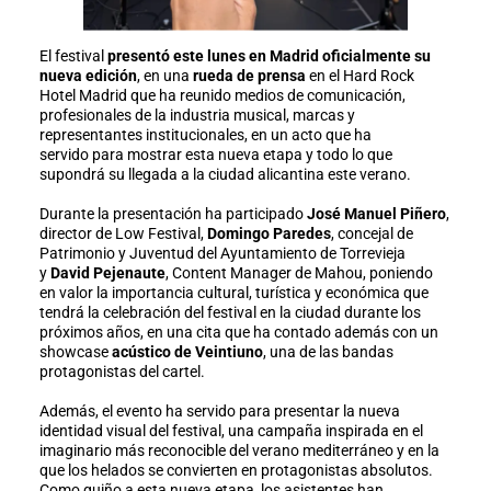
El festival
presentó este lunes en Madrid oficialmente su
nueva edición
, en una
rueda de prensa
en el Hard Rock
Hotel Madrid que ha reunido medios de comunicación,
profesionales de la industria musical, marcas y
representantes institucionales, en un acto que ha
servido para mostrar esta nueva etapa y todo lo que
supondrá su llegada a la ciudad alicantina este verano.
Durante la presentación ha participado
José Manuel Piñero
,
director de Low Festival,
Domingo Paredes
, concejal de
Patrimonio y Juventud del Ayuntamiento de Torrevieja
y
David Pejenaute
, Content Manager de Mahou, poniendo
en valor la importancia cultural, turística y económica que
tendrá la celebración del festival en la ciudad durante los
próximos años, en una cita que ha contado además con un
showcase
acústico de Veintiuno
, una de las bandas
protagonistas del cartel.
Además, el evento ha servido para presentar la nueva
identidad visual del festival, una campaña inspirada en el
imaginario más reconocible del verano mediterráneo y en la
que los helados se convierten en protagonistas absolutos.
Como guiño a esta nueva etapa, los asistentes han