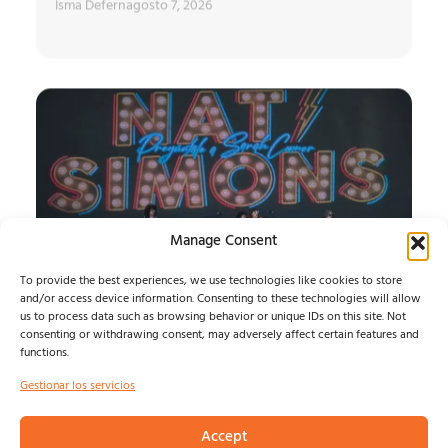
Isma Defern
agosto 7, 2026
Manage Consent
To provide the best experiences, we use technologies like cookies to store
and/or access device information. Consenting to these technologies will allow
us to process data such as browsing behavior or unique IDs on this site. Not
SONORAMA RIBERA:
consenting or withdrawing consent, may adversely affect certain features and
functions.
CRÓNICA MIÉRCOLES
Gestionar los servicios
ARRANCA LA 29 EDICIÓN...
Álvaro Muntz
agosto 6, 2026
Accept