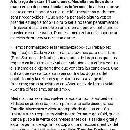
A lo largo de estas 14 canciones, Medalla nos lleva de la
mano en un descenso hacia los infiernos
. Un abismo que se
siente como un hogar y en el que fácilmente nos podremos
sentir reconocidos. ¿Quién no ha pensado alguna vez en
prenderle fuego a todo? Lo raro sería no tener pensamientos
intrusivos de esta índole en un sistema donde lo cotidiano se
convierte en un castigo. Donde la mera existencia supone un
ejercicio de supervivencia constante.
«Hemos normalizado estar esclavizados» (El Trabajo No
Dignifica) o «Cada vez son más las razones para desertar»
(Para Sorpresa de Nadie) son algunas de las perlas que nos
regalan en las letras de «Música Máquina». La crítica contra
el sistema es el eje narrativo que vertebra las canciones. Una
crítica que vuelca toda su rabia contra los dogmas del
capitalismo y la religión y que planta cara al auge del
fascismo; como proclaman en «Sacrilegio» de forma ácida:
«Contra el fascismo, satanismo».
Medalla, una vez más, vuelven a apostar por la autoedición.
El disco se publica bajo el amparo de su sello discográfico
Estudio Mazmorra
y viene acompañado de una edición
limitada a 250 copias en vinilo negro formato gatefold, que la
banda puso a la venta dos meses antes de la salida digital y
están a punto de agotar las copias. La dirección creativa del
proyecto la firma el artista madrileño
Tumulus Design
, con