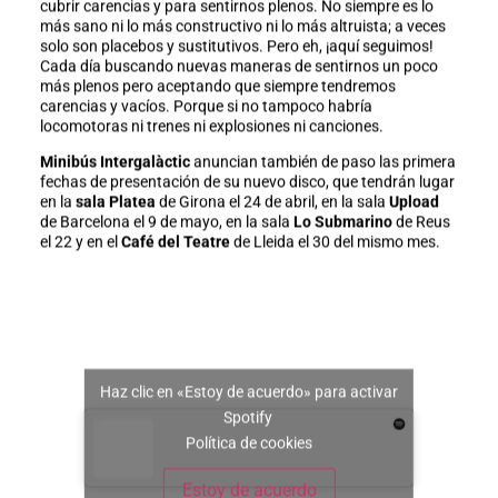
cubrir carencias y para sentirnos plenos. No siempre es lo
más sano ni lo más constructivo ni lo más altruista; a veces
solo son placebos y sustitutivos. Pero eh, ¡aquí seguimos!
Cada día buscando nuevas maneras de sentirnos un poco
más plenos pero aceptando que siempre tendremos
carencias y vacíos. Porque si no tampoco habría
locomotoras ni trenes ni explosiones ni canciones.
Minibús Intergalàctic
anuncian también de paso las primera
fechas de presentación de su nuevo disco, que tendrán lugar
en la
sala Platea
de Girona el 24 de abril, en la sala
Upload
de Barcelona el 9 de mayo, en la sala
Lo Submarino
de Reus
el 22 y en el
Café del Teatre
de Lleida el 30 del mismo mes.
Haz clic en «Estoy de acuerdo» para activar
Spotify
Política de cookies
Estoy de acuerdo