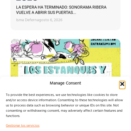
LA ESPERA HA TERMINADO: SONORAMA RIBERA
VUELVE A ABRIR SUS PUERTAS...
Isma Defern
agosto 6, 2026
Manage Consent
To provide the best experiences, we use technologies like cookies to store
and/or access device information. Consenting to these technologies will allow
us to process data such as browsing behavior or unique IDs on this site. Not
IMPOSIBLE SOUND
consenting or withdrawing consent, may adversely affect certain features and
functions.
ESTE AGOSTO, LA MÚSICA INDEPENDIENTE TIENE UN
Gestionar los servicios
HOGAR: ALMAGRO...