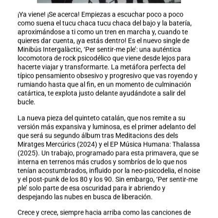
¡Ya viene! ¡Se acerca! Empiezas a escuchar poco a poco
como suena el tucu chaca tucu chaca del bajo y la batería,
aproximándose a ti como un tren en marcha y, cuando te
quieres dar cuenta, ¡ya estás dentro! Es el nuevo single de
Minibús Intergalàctic, ‘Per sentir-me ple’: una auténtica
locomotora de rock psicodélico que viene desde lejos para
hacerte viajar y transformarte. La metáfora perfecta del
típico pensamiento obsesivo y progresivo que vas royendo y
rumiando hasta que al fin, en un momento de culminación
catártica, te explota justo delante ayudándote a salir del
bucle.
La nueva pieza del quinteto catalán, que nos remite a su
versión más expansiva y luminosa, es el primer adelanto del
que será su segundo álbum tras Meditacions des dels
Miratges Mercúrics (2024) y el EP Música Humana: Thalassa
(2025). Un trabajo, programado para esta primavera, que se
interna en terrenos más crudos y sombríos de lo que nos
tenían acostumbrados, influido por la neo-psicodelia, el noise
y el post-punk de los 80 y los 90. Sin embargo, ‘Per sentir-me
ple’ solo parte de esa oscuridad para ir abriendo y
despejando las nubes en busca de liberación.
Crece y crece, siempre hacia arriba como las canciones de