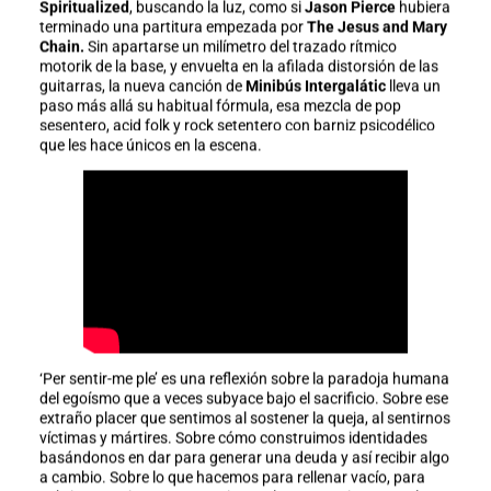
Spiritualized
, buscando la luz, como si
Jason Pierce
hubiera
terminado una partitura empezada por
The Jesus and Mary
Chain.
Sin apartarse un milímetro del trazado rítmico
motorik de la base, y envuelta en la afilada distorsión de las
guitarras, la nueva canción de
Minibús Intergalátic
lleva un
paso más allá su habitual fórmula, esa mezcla de pop
sesentero, acid folk y rock setentero con barniz psicodélico
que les hace únicos en la escena.
‘Per sentir-me ple’ es una reflexión sobre la paradoja humana
del egoísmo que a veces subyace bajo el sacrificio. Sobre ese
extraño placer que sentimos al sostener la queja, al sentirnos
víctimas y mártires. Sobre cómo construimos identidades
basándonos en dar para generar una deuda y así recibir algo
a cambio. Sobre lo que hacemos para rellenar vacío, para