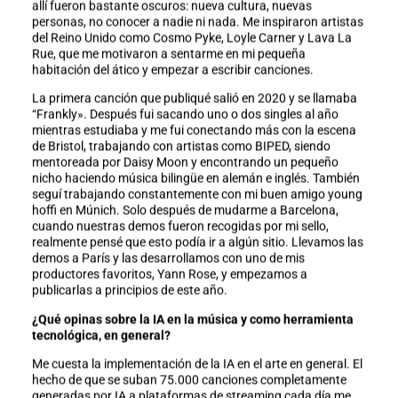
allí fueron bastante oscuros: nueva cultura, nuevas
personas, no conocer a nadie ni nada. Me inspiraron artistas
del Reino Unido como Cosmo Pyke, Loyle Carner y Lava La
Rue, que me motivaron a sentarme en mi pequeña
habitación del ático y empezar a escribir canciones.
La primera canción que publiqué salió en 2020 y se llamaba
“Frankly». Después fui sacando uno o dos singles al año
mientras estudiaba y me fui conectando más con la escena
de Bristol, trabajando con artistas como BIPED, siendo
mentoreada por Daisy Moon y encontrando un pequeño
nicho haciendo música bilingüe en alemán e inglés. También
seguí trabajando constantemente con mi buen amigo young
hoffi en Múnich. Solo después de mudarme a Barcelona,
cuando nuestras demos fueron recogidas por mi sello,
realmente pensé que esto podía ir a algún sitio. Llevamos las
demos a París y las desarrollamos con uno de mis
productores favoritos, Yann Rose, y empezamos a
publicarlas a principios de este año.
¿Qué opinas sobre la IA en la música y como herramienta
tecnológica, en general?
Me cuesta la implementación de la IA en el arte en general. El
hecho de que se suban 75.000 canciones completamente
generadas por IA a plataformas de streaming cada día me