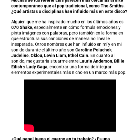
Muchas de tus referencias parecen más cercanas al arte
contemporáneo que al pop tradicional, como The Smiths.
¿Qué artistas o disciplinas han influido más en este disco?
Alguien que me ha inspirado mucho en los últimos años es
070 Shake
, especialmente en cómo formula emociones y
pinta imágenes con palabras, pero también en la forma en
que estructura sus canciones de manera no lineal e
inesperada. Otros nombres que han influido en mí y en mi
sonido durante el último año son
Caroline Polachek
,
Judeline
,
Oklou
,
Levin Liam
,
Ethel Cain
. En cuanto al
sonido, me gustaría situarme entre
Laurie Anderson
,
Billie
Eilish
y
Lady Gaga
, encontrar una forma de integrar
elementos experimentales más nicho en un marco más pop.
¿Qué papel juega el cuerpo en tu trabajo? ¿Es una