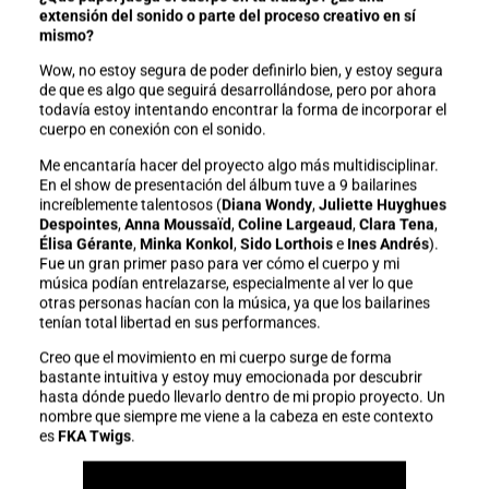
extensión del sonido o parte del proceso creativo en sí
mismo?
Wow, no estoy segura de poder definirlo bien, y estoy segura
de que es algo que seguirá desarrollándose, pero por ahora
todavía estoy intentando encontrar la forma de incorporar el
cuerpo en conexión con el sonido.
Me encantaría hacer del proyecto algo más multidisciplinar.
En el show de presentación del álbum tuve a 9 bailarines
increíblemente talentosos (
Diana Wondy
,
Juliette Huyghues
Despointes
,
Anna Moussaïd
,
Coline Largeaud
,
Clara Tena
,
Élisa Gérante
,
Minka Konkol
,
Sido Lorthois
e
Ines Andrés
).
Fue un gran primer paso para ver cómo el cuerpo y mi
música podían entrelazarse, especialmente al ver lo que
otras personas hacían con la música, ya que los bailarines
tenían total libertad en sus performances.
Creo que el movimiento en mi cuerpo surge de forma
bastante intuitiva y estoy muy emocionada por descubrir
hasta dónde puedo llevarlo dentro de mi propio proyecto. Un
nombre que siempre me viene a la cabeza en este contexto
es
FKA Twigs
.