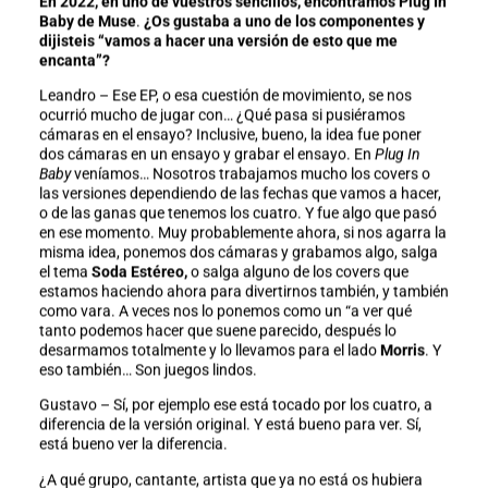
En 2022, en uno de vuestros sencillos, encontramos Plug In
Baby de Muse
.
¿Os gustaba a uno de los componentes y
dijisteis “vamos a hacer una versión de esto que me
encanta”?
Leandro – Ese EP, o esa cuestión de movimiento, se nos
ocurrió mucho de jugar con… ¿Qué pasa si pusiéramos
cámaras en el ensayo? Inclusive, bueno, la idea fue poner
dos cámaras en un ensayo y grabar el ensayo. En
Plug In
Baby
veníamos… Nosotros trabajamos mucho los covers o
las versiones dependiendo de las fechas que vamos a hacer,
o de las ganas que tenemos los cuatro. Y fue algo que pasó
en ese momento. Muy probablemente ahora, si nos agarra la
misma idea, ponemos dos cámaras y grabamos algo, salga
el tema
Soda Estéreo,
o salga alguno de los covers que
estamos haciendo ahora para divertirnos también, y también
como vara. A veces nos lo ponemos como un “a ver qué
tanto podemos hacer que suene parecido, después lo
desarmamos totalmente y lo llevamos para el lado
Morris
. Y
eso también… Son juegos lindos.
Gustavo – Sí, por ejemplo ese está tocado por los cuatro, a
diferencia de la versión original. Y está bueno para ver. Sí,
está bueno ver la diferencia.
¿A qué grupo, cantante, artista que ya no está os hubiera