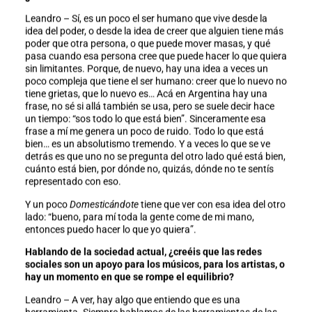
Leandro – Sí, es un poco el ser humano que vive desde la
idea del poder, o desde la idea de creer que alguien tiene más
poder que otra persona, o que puede mover masas, y qué
pasa cuando esa persona cree que puede hacer lo que quiera
sin limitantes. Porque, de nuevo, hay una idea a veces un
poco compleja que tiene el ser humano: creer que lo nuevo no
tiene grietas, que lo nuevo es… Acá en Argentina hay una
frase, no sé si allá también se usa, pero se suele decir hace
un tiempo: “sos todo lo que está bien”. Sinceramente esa
frase a mí me genera un poco de ruido. Todo lo que está
bien… es un absolutismo tremendo. Y a veces lo que se ve
detrás es que uno no se pregunta del otro lado qué está bien,
cuánto está bien, por dónde no, quizás, dónde no te sentís
representado con eso.
Y un poco
Domesticándote
tiene que ver con esa idea del otro
lado: “bueno, para mí toda la gente come de mi mano,
entonces puedo hacer lo que yo quiera”.
Hablando de la sociedad actual, ¿creéis que las redes
sociales son un apoyo para los músicos, para los artistas, o
hay un momento en que se rompe el equilibrio?
Leandro – A ver, hay algo que entiendo que es una