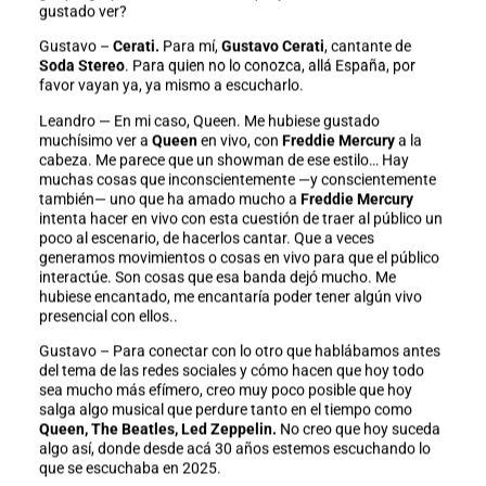
gustado ver?
Gustavo –
Cerati.
Para mí,
Gustavo Cerati
, cantante de
Soda Stereo
. Para quien no lo conozca, allá España, por
favor vayan ya, ya mismo a escucharlo.
Leandro — En mi caso, Queen. Me hubiese gustado
muchísimo ver a
Queen
en vivo, con
Freddie Mercury
a la
cabeza. Me parece que un showman de ese estilo… Hay
muchas cosas que inconscientemente —y conscientemente
también— uno que ha amado mucho a
Freddie Mercury
intenta hacer en vivo con esta cuestión de traer al público un
poco al escenario, de hacerlos cantar. Que a veces
generamos movimientos o cosas en vivo para que el público
interactúe. Son cosas que esa banda dejó mucho. Me
hubiese encantado, me encantaría poder tener algún vivo
presencial con ellos..
Gustavo – Para conectar con lo otro que hablábamos antes
del tema de las redes sociales y cómo hacen que hoy todo
sea mucho más efímero, creo muy poco posible que hoy
salga algo musical que perdure tanto en el tiempo como
Queen, The Beatles, Led Zeppelin.
No creo que hoy suceda
algo así, donde desde acá 30 años estemos escuchando lo
que se escuchaba en 2025.