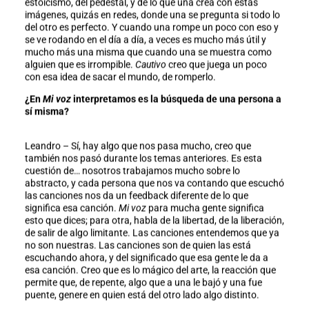
estoicismo, del pedestal, y de lo que una crea con estas
imágenes, quizás en redes, donde una se pregunta si todo lo
del otro es perfecto. Y cuando una rompe un poco con eso y
se ve rodando en el día a día, a veces es mucho más útil y
mucho más una misma que cuando una se muestra como
alguien que es irrompible.
Cautivo
creo que juega un poco
con esa idea de sacar el mundo, de romperlo.
¿En
Mi voz
interpretamos es la búsqueda de una persona a
sí misma?
Leandro – Sí, hay algo que nos pasa mucho, creo que
también nos pasó durante los temas anteriores. Es esta
cuestión de… nosotros trabajamos mucho sobre lo
abstracto, y cada persona que nos va contando que escuchó
las canciones nos da un feedback diferente de lo que
significa esa canción.
Mi voz
para mucha gente significa
esto que dices; para otra, habla de la libertad, de la liberación,
de salir de algo limitante. Las canciones entendemos que ya
no son nuestras. Las canciones son de quien las está
escuchando ahora, y del significado que esa gente le da a
esa canción. Creo que es lo mágico del arte, la reacción que
permite que, de repente, algo que a una le bajó y una fue
puente, genere en quien está del otro lado algo distinto.