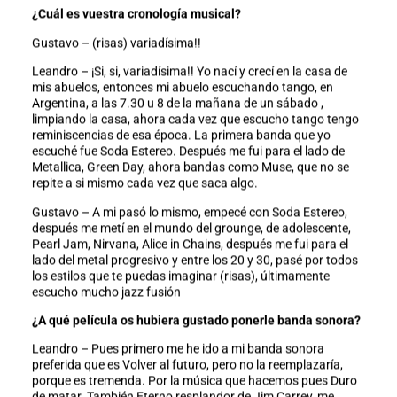
¿Cuál es vuestra cronología musical?
Gustavo – (risas) variadísima!!
Leandro – ¡Si, si, variadísima!! Yo nací y crecí en la casa de
mis abuelos, entonces mi abuelo escuchando tango, en
Argentina, a las 7.30 u 8 de la mañana de un sábado ,
limpiando la casa, ahora cada vez que escucho tango tengo
reminiscencias de esa época. La primera banda que yo
escuché fue Soda Estereo. Después me fui para el lado de
Metallica, Green Day, ahora bandas como Muse, que no se
repite a si mismo cada vez que saca algo.
Gustavo – A mi pasó lo mismo, empecé con Soda Estereo,
después me metí en el mundo del grounge, de adolescente,
Pearl Jam, Nirvana, Alice in Chains, después me fui para el
lado del metal progresivo y entre los 20 y 30, pasé por todos
los estilos que te puedas imaginar (risas), últimamente
escucho mucho jazz fusión
¿A qué película os hubiera gustado ponerle banda sonora?
Leandro – Pues primero me he ido a mi banda sonora
preferida que es Volver al futuro, pero no la reemplazaría,
porque es tremenda. Por la música que hacemos pues Duro
de matar. También Eterno resplandor de Jim Carrey, me