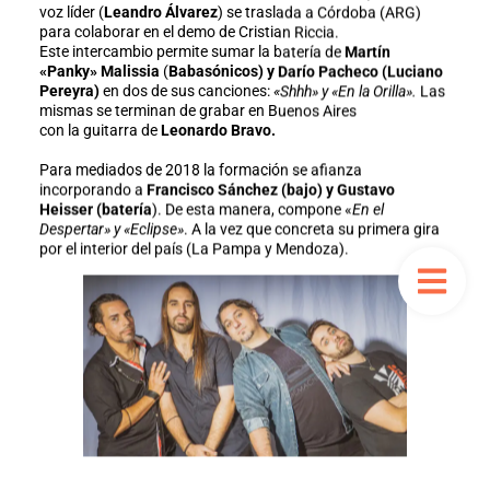
voz líder (
Leandro Álvarez
) se traslada a Córdoba (ARG)
para colaborar en el demo de Cristian Riccia.
Este intercambio permite sumar la batería de
Martín
«Panky» Malissia
(
Babasónicos) y Darío Pacheco (Luciano
Pereyra)
en dos de sus canciones:
«Shhh» y «En la Orilla».
Las
mismas se terminan de grabar en Buenos Aires
con la guitarra de
Leonardo Bravo.
Para mediados de 2018 la formación se afianza
incorporando a
Francisco Sánchez (bajo) y Gustavo
Heisser (batería
). De esta manera, compone «
En el
Despertar» y «Eclipse»
. A la vez que concreta su primera gira
por el interior del país (La Pampa y Mendoza).