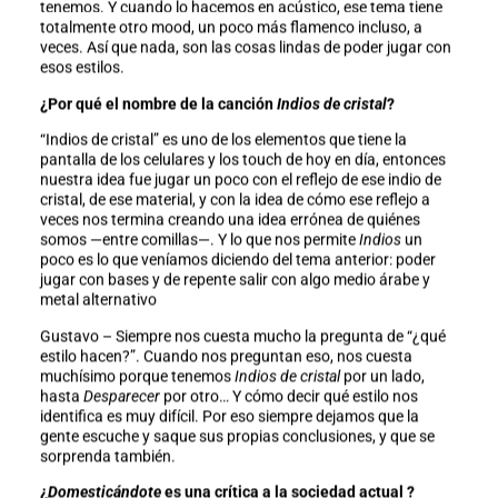
tenemos. Y cuando lo hacemos en acústico, ese tema tiene
totalmente otro mood, un poco más flamenco incluso, a
veces. Así que nada, son las cosas lindas de poder jugar con
esos estilos.
¿Por qué el nombre de la canción
Indios de cristal
?
“Indios de cristal” es uno de los elementos que tiene la
pantalla de los celulares y los touch de hoy en día, entonces
nuestra idea fue jugar un poco con el reflejo de ese indio de
cristal, de ese material, y con la idea de cómo ese reflejo a
veces nos termina creando una idea errónea de quiénes
somos —entre comillas—. Y lo que nos permite
Indios
un
poco es lo que veníamos diciendo del tema anterior: poder
jugar con bases y de repente salir con algo medio árabe y
metal alternativo
Gustavo – Siempre nos cuesta mucho la pregunta de “¿qué
estilo hacen?”. Cuando nos preguntan eso, nos cuesta
muchísimo porque tenemos
Indios de cristal
por un lado,
hasta
Desparecer
por otro… Y cómo decir qué estilo nos
identifica es muy difícil. Por eso siempre dejamos que la
gente escuche y saque sus propias conclusiones, y que se
sorprenda también.
¿
Domesticándote
es una crítica a la sociedad actual ?