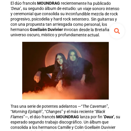
El dúo francés
MOUNDRAG
recientemente ha publicado
‘Deux
’, su segundo álbum de estudio: un viaje sonoro intenso
y ceremonial que consolida su inconfundible mezcla de rock
progresivo, psicodelia y hard rock setentero. Sin guitarras y
con una propuesta tan arriesgada como personal, los
hermanos
Goellaën Duvivier
invocan desde la Bretaña un
universo oscuro, místico y profundamente actual.
Tras una serie de potentes adelantos —“
The Caveman
”,
“
Morning Epitaph
”, “
Changes
” y el más reciente “
Black
Flames
”—, el dúo francés
MOUNDRAG
lanza por fin
‘
Deux
’
, su
esperado segundo trabajo discográfico. Un álbum que
consolida a los hermanos Camille y Colin Goellaën Duvivier