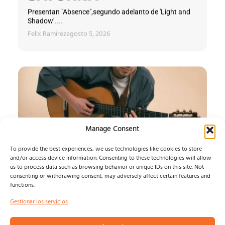
Presentan "Absence",segundo adelanto de 'Light and
Shadow'....
Felix Ramirez
agosto 5, 2026
Manage Consent
To provide the best experiences, we use technologies like cookies to store
and/or access device information. Consenting to these technologies will allow
us to process data such as browsing behavior or unique IDs on this site. Not
consenting or withdrawing consent, may adversely affect certain features and
functions.
Andrés Iwasaki
Gestionar los servicios
Presenta «Zulviem» en Sevilla...